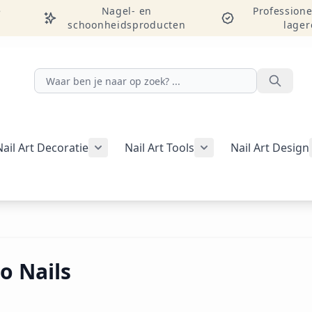
e
Nagel- en
Professione
schoonheidsproducten
lager
Zoeken
Nail Art Decoratie
Nail Art Tools
Nail Art Design
g weergeven
rie Manicure weergeven
nu voor categorie Pedicure weergeven
Submenu voor categorie Nail Art Decor
Submenu voor catego
egorie Studentenpakketten weergeven
o Nails