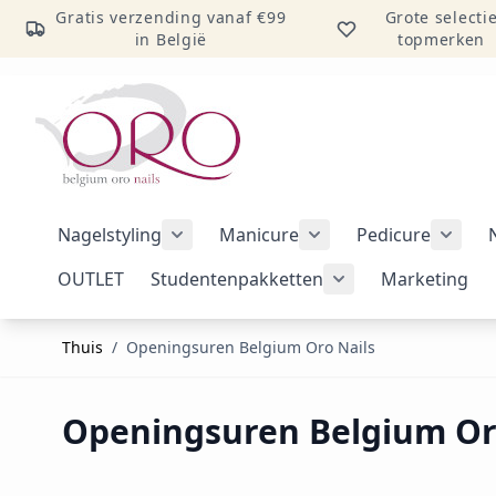
Gratis verzending vanaf €99
Grote selecti
in België
topmerken
Ga naar inhoud
Nagelstyling
Manicure
Pedicure
Submenu voor categorie Nagelstylin
Submenu voor catego
Subme
OUTLET
Studentenpakketten
Marketing
Submenu voor cat
Thuis
/
Openingsuren Belgium Oro Nails
Openingsuren Belgium Or