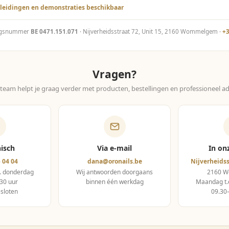
leidingen en demonstraties beschikbaar
ngsnummer
BE 0471.151.071
· Nijverheidsstraat 72, Unit 15, 2160 Wommelgem ·
+3
Vragen?
team helpt je graag verder met producten, bestellingen en professioneel ad
nisch
Via e-mail
In on
 04 04
dana@oronails.be
Nijverheidss
. donderdag
Wij antwoorden doorgaans
2160 
30 uur
binnen één werkdag
Maandag t.
esloten
09.30