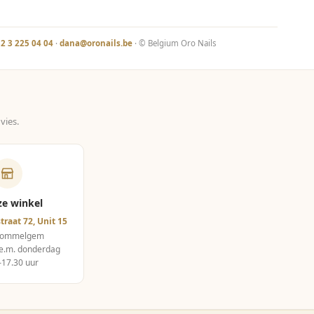
2 3 225 04 04
·
dana@oronails.be
· © Belgium Oro Nails
vies.
ze winkel
traat 72, Unit 15
Wommelgem
e.m. donderdag
–17.30 uur