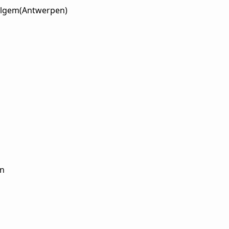
melgem(Antwerpen)
en