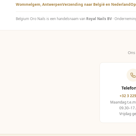
Wommelgem, Antwerpen
Verzending naar België en Nederland
Op
Belgium Oro Nails is een handelsnaam van
Royal Nails BV
· Ondernemi
Ons 
Telefo
+32 3 225
Maandag t.e.m
09.30–17.
Vrijdag g