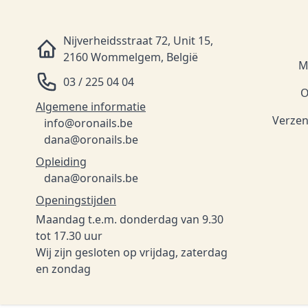
Nijverheidsstraat 72, Unit 15,
2160 Wommelgem, België
M
03 / 225 04 04
O
Algemene informatie
Verzen
info@oronails.be
dana@oronails.be
Opleiding
dana@oronails.be
Openingstijden
Maandag t.e.m. donderdag van 9.30
tot 17.30 uur
Wij zijn gesloten op vrijdag, zaterdag
en zondag