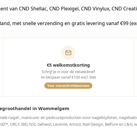
iment van CND Shellac, CND Plexigel, CND Vinylux, CND Creat
land, met snelle verzending en gratis levering vanaf €99 (exc
€5 welkomstkorting
Schrijf je in voor de nieuwsbrief
en bespaar vanaf €100 excl. btw
Voor nieuwsbriefabonnees
curegroothandel in Wommelgem
onele nagel-, manicure- en pedicureproducten voor nagelstylisten, nagelsalo
, ORLY, IBD, NSI, Gehwol, Lecenté, Artistic Nail Design, Bell’ure en L&G, 