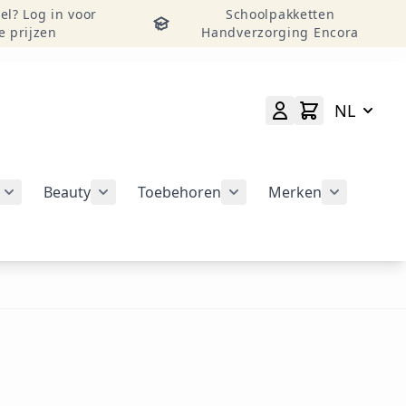
el? Log in voor
Schoolpakketten
e prijzen
Handverzorging Encora
NL
Beauty
Toebehoren
Merken
atie weergeven
rie Nail Art Tools weergeven
Submenu voor categorie Nail Art Design weergeven
Submenu voor categorie Beauty weergeven
Submenu voor categorie
Submenu v