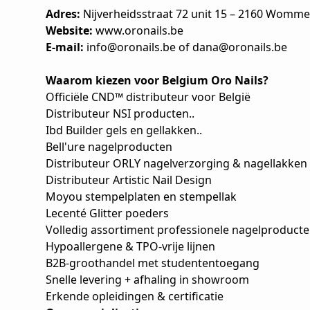
Adres:
Nijverheidsstraat 72 unit 15 – 2160 Wom
Website:
www.oronails.be
E-mail:
info@oro
nails.be
of
dana@oronails.be
Waarom kiezen voor Belgium Oro Nails?
Officiële CND™ distributeur voor België
Distributeur NSI producten..
Ibd Builder gels en gellakken..
Bell'ure nagelproducten
Distributeur ORLY nagelverzorging & nagellakken
Distributeur Artistic Nail Design
Moyou stempelplaten en stempellak
Lecenté Glitter poeders
Volledig assortiment professionele nagelproduct
Hypoallergene & TPO-vrije lijnen
B2B-groothandel met studententoegang
Snelle levering + afhaling in showroom
Erkende opleidingen & certificatie