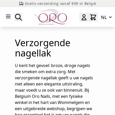
Gratis verzending vanaf €99 in België
Ga naar inhoud
Zoeken
NL
Verzorgende
nagellak
U kent het gevoel: broze, droge nagels
die smeken om extra zorg. Met
verzorgende nagellak geeft u uw nagels
niet alleen een elegante uitstraling,
maar voedt u ze ook van binnenuit. Bij
Belgium Oro Nails, met een fysieke
winkel in het hart van Wommelgem en
een uitgebreide webshop, begrijpen we
hoe essentieel het is om uw nagels die