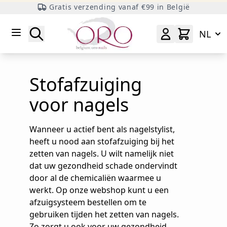
Gratis verzending vanaf €99 in België
Ga naar inhoud
Zoeken
NL
Stofafzuiging
voor nagels
Wanneer u actief bent als nagelstylist,
heeft u nood aan stofafzuiging bij het
zetten van nagels. U wilt namelijk niet
dat uw gezondheid schade ondervindt
door al de chemicaliën waarmee u
werkt. Op onze webshop kunt u een
afzuigsysteem bestellen om te
gebruiken tijden het zetten van nagels.
Zo zorgt u ook voor uw gezondheid.