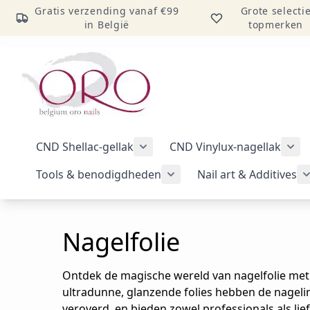
Gratis verzending vanaf €99
Grote selecti
in België
topmerken
Ga naar inhoud
CND Shellac-gellak
CND Vinylux-nagellak
Submenu voor categorie CND Sh
Sub
Tools & benodigdheden
Nail art & Additives
Submenu voor categorie 
Nagelfolie
Ontdek de magische wereld van nagelfolie met
ultradunne, glanzende folies hebben de nagel
veroverd, en bieden zowel professionals als li