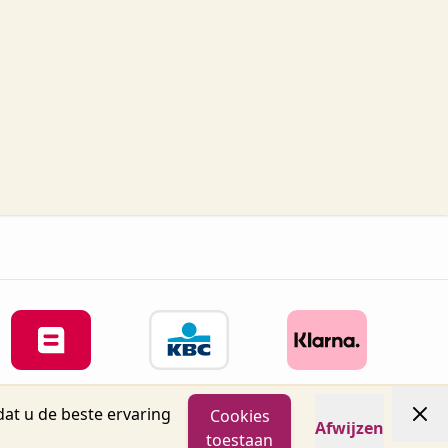
at u de beste ervaring
Cookies
Afwijzen
04 info@oronails.be BTW: BE0471151071
toestaan