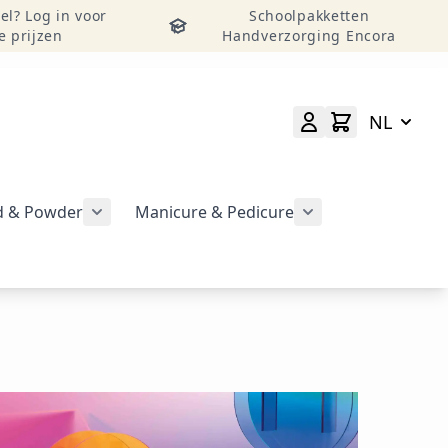
el? Log in voor
Schoolpakketten
e prijzen
Handverzorging Encora
NL
id & Powder
Manicure & Pedicure
rgeven
Submenu voor categorie CND Acryl – Liquid 
Submenu voor categorie CND Brisa Gel weergeven
Submenu voor cat
geven