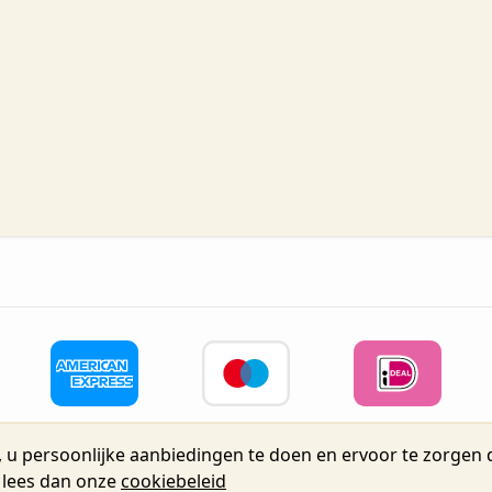
 u persoonlijke aanbiedingen te doen en ervoor te zorgen d
eidsstraat 72, Unit 15, 2160 Wommelgem, België tel.+32 3 225 04 
, lees dan onze
cookiebeleid