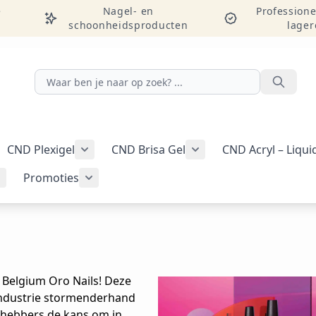
e
Nagel- en
Professione
schoonheidsproducten
lager
Zoeken
CND Plexigel
CND Brisa Gel
CND Acryl – Liqu
ellac-gellak weergeven
menu voor categorie CND Vinylux-nagellak weergeven
Submenu voor categorie CND Plexigel wee
Promoties
Tools & benodigdheden weergeven
Submenu voor categorie Nail art & Additives weergeven
Submenu voor categorie Promoties weer
 Belgium Oro Nails! Deze
industrie stormenderhand
efhebbers de kans om in