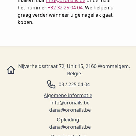
mailen naar
info@oronails.be
of bel naar
het nummer
+32 32 25 04 04
. We helpen u
graag verder wanneer u gelnagellak gaat
kopen.
Nijverheidsstraat 72, Unit 15, 2160 Wommelgem,
België
03 / 225 04 04
Algemene informatie
info@oronails.be
dana@oronails.be
Opleiding
dana@oronails.be