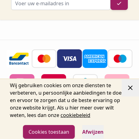
E-mailadres
Wij gebruiken cookies om onze diensten te
verbeteren, u persoonlijke aanbiedingen te doen
en ervoor te zorgen dat u de beste ervaring op
onze website krijgt. Als u hier meer over wilt
weten, lees dan onze
cookiebeleid
© 2026 Belgium Oro Nails.
Nijverheidsstraat 72, Unit 15,
2160 Wommelgem, België tel.+32 3 225 04 04
info@oronails.be BTW: BE0471151071
Cookies toestaan
Afwijzen