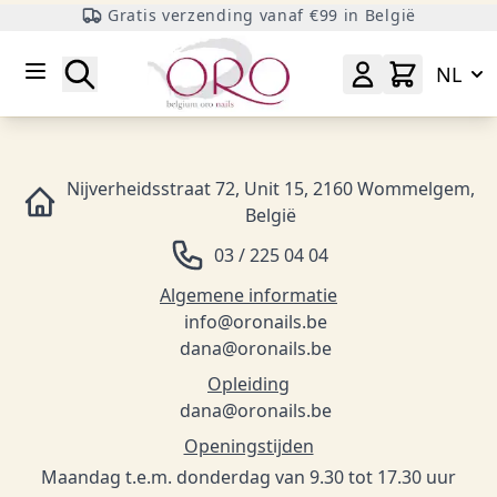
Gratis verzending vanaf €99 in België
Ga naar inhoud
Zoeken
NL
Nijverheidsstraat 72, Unit 15, 2160 Wommelgem,
België
03 / 225 04 04
Algemene informatie
info@oronails.be
dana@oronails.be
Opleiding
dana@oronails.be
Openingstijden
Maandag t.e.m. donderdag van 9.30 tot 17.30 uur