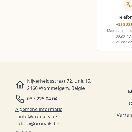
Telefo
+32 3 225
Maandag t.e.m
09.30–17.
Vrijdag g
Nijverheidsstraat 72, Unit 15,
2160 Wommelgem, België
M
03 / 225 04 04
O
Algemene informatie
Verzen
info@oronails.be
dana@oronails.be