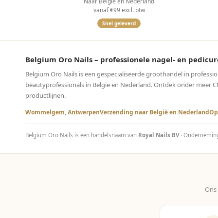
Naar België en Nederland
vanaf €99 excl. btw
Snel geleverd
Belgium Oro Nails – professionele nagel- en pedi
Belgium Oro Nails is een gespecialiseerde groothandel in professi
beautyprofessionals in België en Nederland. Ontdek onder meer CND™
productlijnen.
Wommelgem, Antwerpen
Verzending naar België en Nederland
Op
Belgium Oro Nails is een handelsnaam van
Royal Nails BV
· Ondernemi
Ons 