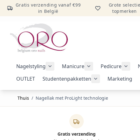
Gratis verzending vanaf €99
Grote selecti
in België
topmerken
Ga naar inhoud
Nagelstyling
Manicure
Pedicure
Submenu voor categorie Nagelstylin
Submenu voor catego
Subme
OUTLET
Studentenpakketten
Marketing
Submenu voor cat
Thuis
/
Nagellak met ProLight technologie
Gratis verzending