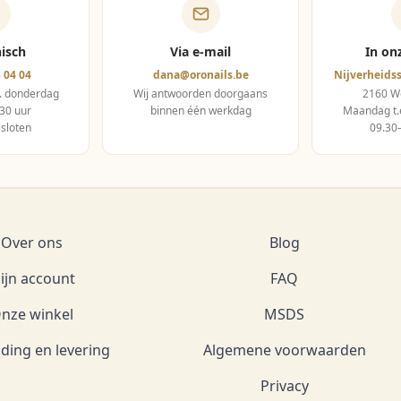
nisch
Via e-mail
In on
 04 04
dana@oronails.be
Nijverheidss
. donderdag
Wij antwoorden doorgaans
2160 
30 uur
binnen één werkdag
Maandag t.
esloten
09.30
Over ons
Blog
ijn account
FAQ
nze winkel
MSDS
ding en levering
Algemene voorwaarden
Privacy