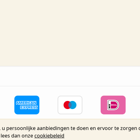
 u persoonlijke aanbiedingen te doen en ervoor te zorgen d
eidsstraat 72, Unit 15, 2160 Wommelgem, België tel.+32 3 225 04 
, lees dan onze
cookiebeleid