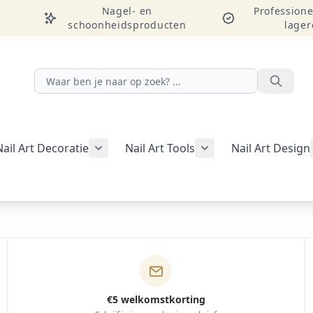
e
Nagel- en
Professione
schoonheidsproducten
lager
Zoeken
Nail Art Decoratie
Nail Art Tools
Nail Art Design
g weergeven
rie Manicure weergeven
nu voor categorie Pedicure weergeven
Submenu voor categorie Nail Art Decor
Submenu voor catego
egorie Studentenpakketten weergeven
€5 welkomstkorting