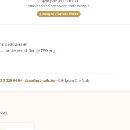
Afgeprijsde producten en
stockaanbiedingen voor professionals
Zolang de voorraad strekt
ns, pedicures en
waaronder verschillende TPO-vrije
2 3 225 04 04
·
dana@oronails.be
· © Belgium Oro Nails
vies.