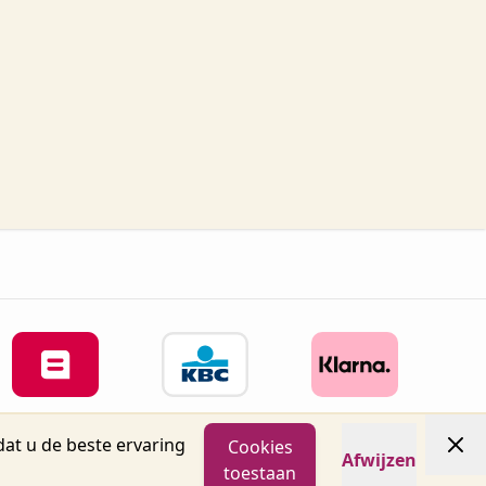
at u de beste ervaring
Cookies
Afwijzen
04 info@oronails.be BTW: BE0471151071
toestaan