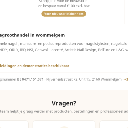
Schrijf je in voor de nieuwsbrief
en bespaar vanaf €100 excl. btw
Voor nieuwsbriefabonnees
curegroothandel in Wommelgem
onele nagel-, manicure- en pedicureproducten voor nagelstylisten, nagelsalo
, ORLY, IBD, NSI, Gehwol, Lecenté, Artistic Nail Design, Bell’ure en L&G, 
leidingen en demonstraties beschikbaar
ngsnummer
BE 0471.151.071
· Nijverheidsstraat 72, Unit 15, 2160 Wommelgem ·
+3
Vragen?
team helpt je graag verder met producten, bestellingen en professioneel ad