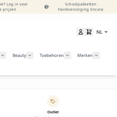
el? Log in voor
Schoolpakketten
e prijzen
Handverzorging Encora
NL
Beauty
Toebehoren
Merken
atie weergeven
rie Nail Art Tools weergeven
Submenu voor categorie Nail Art Design weergeven
Submenu voor categorie Beauty weergeven
Submenu voor categorie
Submenu v
Outlet