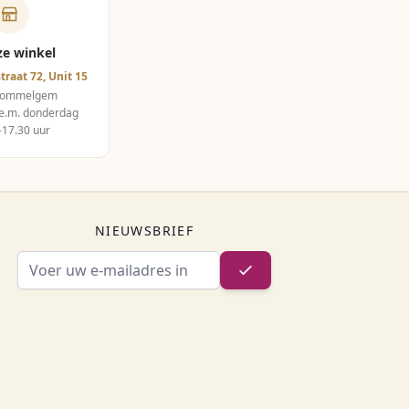
ze winkel
traat 72, Unit 15
Wommelgem
e.m. donderdag
–17.30 uur
NIEUWSBRIEF
E-mailadres