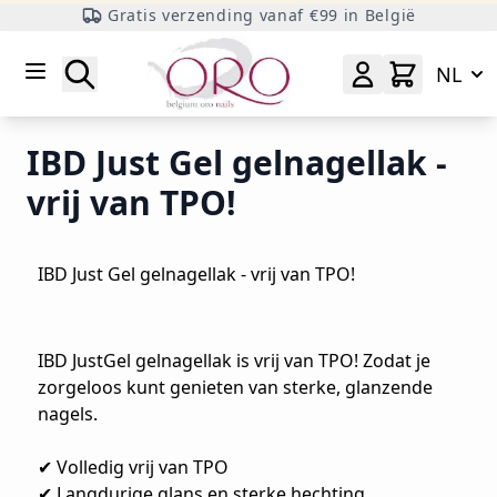
Gratis verzending vanaf €99 in België
Ga naar inhoud
Zoeken
NL
IBD Just Gel gelnagellak -
vrij van TPO!
IBD Just Gel gelnagellak - vrij van TPO!
IBD JustGel gelnagellak is vrij van TPO! Zodat je
zorgeloos kunt genieten van sterke, glanzende
nagels.
✔ Volledig vrij van TPO
✔ Langdurige glans en sterke hechting