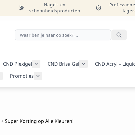
e
Nagel- en
Professione
schoonheidsproducten
lager
Zoeken
CND Plexigel
CND Brisa Gel
CND Acryl – Liqu
ellac-gellak weergeven
menu voor categorie CND Vinylux-nagellak weergeven
Submenu voor categorie CND Plexigel wee
Promoties
Tools & benodigdheden weergeven
Submenu voor categorie Nail art & Additives weergeven
Submenu voor categorie Promoties weer
n + Super Korting op Alle Kleuren!