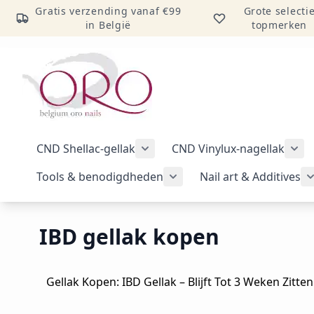
Gratis verzending vanaf €99
Grote selecti
in België
topmerken
Ga naar inhoud
CND Shellac-gellak
CND Vinylux-nagellak
Submenu voor categorie CND Sh
Sub
Tools & benodigdheden
Nail art & Additives
Submenu voor categorie 
IBD gellak kopen
Gellak Kopen: IBD Gellak – Blijft Tot 3 Weken Zitte