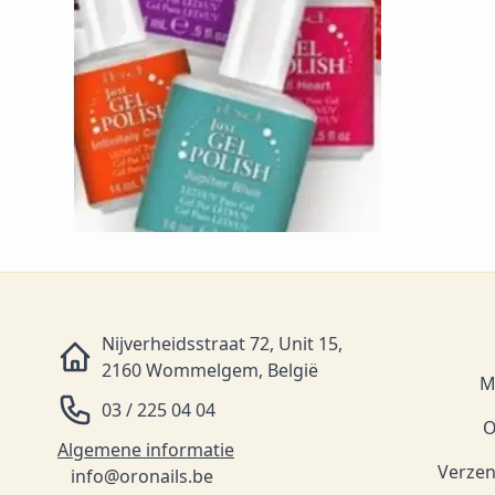
Nijverheidsstraat 72, Unit 15,
2160 Wommelgem, België
M
03 / 225 04 04
O
Algemene informatie
Verzen
info@oronails.be