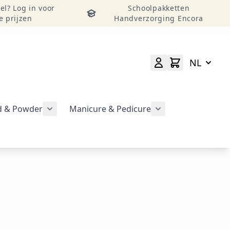
el? Log in voor
Schoolpakketten
e prijzen
Handverzorging Encora
NL
id & Powder
Manicure & Pedicure
rgeven
Submenu voor categorie CND Acryl – Liquid 
Submenu voor categorie CND Brisa Gel weergeven
Submenu voor cat
geven