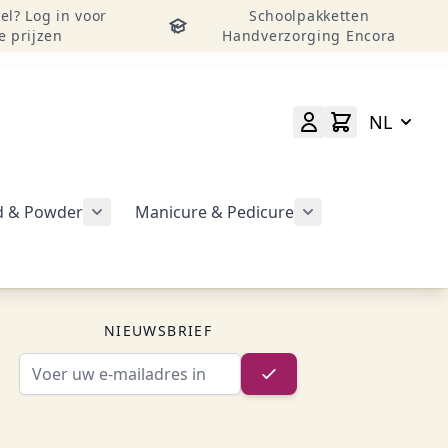
el? Log in voor
Schoolpakketten
e prijzen
Handverzorging Encora
NL
id & Powder
Manicure & Pedicure
rgeven
Submenu voor categorie CND Acryl – Liquid 
Submenu voor categorie CND Brisa Gel weergeven
Submenu voor cat
geven
NIEUWSBRIEF
E-mailadres