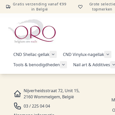
Gratis verzending vanaf €99
Grote selecti
in België
topmerken
Ga naar inhoud
CND Shellac-gellak
CND Vinylux-nagellak
Submenu voor categorie CND Sh
Sub
Tools & benodigdheden
Nail art & Additives
Submenu voor categorie 
Nijverheidsstraat 72, Unit 15,
2160 Wommelgem, België
M
03 / 225 04 04
O