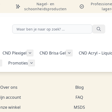
e
Nagel- en
Professione
schoonheidsproducten
lager
Zoeken
CND Plexigel
CND Brisa Gel
CND Acryl – Liqu
ellac-gellak weergeven
menu voor categorie CND Vinylux-nagellak weergeven
Submenu voor categorie CND Plexigel wee
Promoties
Tools & benodigdheden weergeven
Submenu voor categorie Nail art & Additives weergeven
Submenu voor categorie Promoties weer
Over ons
Blog
ijn account
FAQ
nze winkel
MSDS