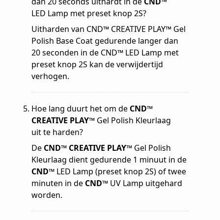
dan 20 seconds uithardt in de
CND™
LED Lamp met preset knop 2S?
Uitharden van CND™ CREATIVE PLAY™ Gel
Polish Base Coat gedurende langer dan
20 seconden in de CND™ LED Lamp met
preset knop 2S kan de verwijdertijd
verhogen.
Hoe lang duurt het om de
CND™
CREATIVE PLAY™
Gel Polish Kleurlaag
uit te harden?
De
CND™ CREATIVE PLAY™
Gel Polish
Kleurlaag dient gedurende 1 minuut in de
CND™
LED Lamp (preset knop 2S) of twee
minuten in de
CND™
UV Lamp uitgehard
worden.