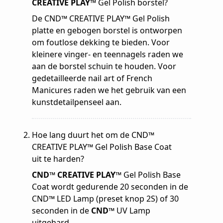
CREATIVE PLAY™
Gel Polish borstel?
De CND™ CREATIVE PLAY™ Gel Polish
platte en gebogen borstel is ontworpen
om foutlose dekking te bieden. Voor
kleinere vinger- en teennagels raden we
aan de borstel schuin te houden. Voor
gedetailleerde nail art of French
Manicures raden we het gebruik van een
kunstdetailpenseel aan.
Hoe lang duurt het om de CND™
CREATIVE PLAY™ Gel Polish Base Coat
uit te harden?
CND™ CREATIVE PLAY™
Gel Polish Base
Coat wordt gedurende 20 seconden in de
CND™ LED Lamp (preset knop 2S) of 30
seconden in de
CND™
UV Lamp
uitgehard.