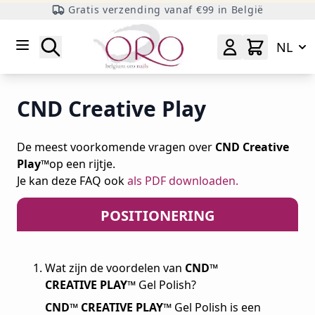
Gratis verzending vanaf €99 in België
Ga naar inhoud
Zoeken
NL
CND Creative Play
De meest voorkomende vragen over
CND Creative
Play™
op een rijtje.
Je kan deze FAQ ook
als PDF downloaden.
POSITIONERING
Wat zijn de voordelen van
CND™
CREATIVE PLAY™
Gel Polish?
CND™ CREATIVE PLAY™
Gel Polish is een