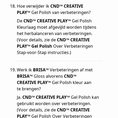
Hoe verwijder ik
CND™ CREATIVE
PLAY™
Gel Polish van verbeteringen?
De
CND™ CREATIVE PLAY™
Gel Polish
Kleurlaag moet afgevijld worden tijdens
het herbalanceren van verbeteringen.
(Voor details, zie de
CND™ CREATIVE
PLAY™ Gel Polish
Over Verbeteringen
Stap-voor-Stap instructies.)
Werk ik
BRISA™
Verbeteringen af met
BRISA™
Gloss alvorens
CND™
CREATIVE PLAY™
Gel Polish kleur aan
te brengen?
Ja.
CND™ CREATIVE PLAY™
Gel Polish kan
gebruikt worden over verbeteringen.
(Voor details, zie de
CND™ CREATIVE
PLAY™
Gel Polish Over Verbeteringen