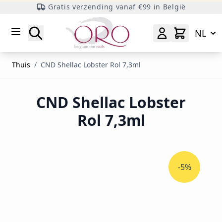
Gratis verzending vanaf €99 in België
Ga naar inhoud
Zoeken
NL
Thuis
/
CND Shellac Lobster Rol 7,3ml
CND Shellac Lobster
Rol 7,3ml
-5%