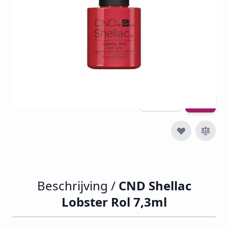
€ 30,24
€ 23,74
€ 28,73
Incl. btw
Excl. btw:
€ 23,74
Aantal
Beschrijving /
CND Shellac
Lobster Rol 7,3ml