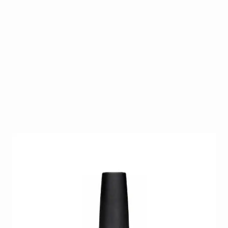
CND Shellac Lobster Rol is TPO & HEMA vrij!!!
Op voorraad
SKU
CND-SHEL-LO-RO