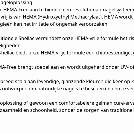
nageloplossing
lac HEMA-Free aan te bieden, een revolutionair nagelsyste
 vrij is van HEMA (Hydroxyethyl Methacrylaat). HEMA wordt 
gieën kan het irritatie of ongemak veroorzaken.
ditionele Shellac vermindert onze HEMA-vrije formule het risi
ligheden.
Shellac biedt onze HEMA-vrije formule een chipbestendige, 
A-Free brengt soepel aan en wordt uitgehard onder UV- of L
en breed scala aan levendige, glanzende kleuren die keer op 
s ontworpen om natuurlijke nagels te beschermen en te ver
eloplossing of gewoon een comfortabelere gelmanicure-erva
zaamheid en schoonheid, zonder de zorgen van traditionel