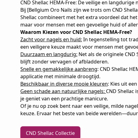
CND Shellac HEMA-Free: De veilige en langdurige 
Bij [Bellgium Oro Nails zijn we trots om CND Shel
Shellac combineert met het extra voordeel dat het
maar voor mensen met een gevoelige huid of aller
Waarom Kiezen voor CND Shellac HEMA-Free?
Zacht voor nagels en huid:
In tegenstelling tot tra
een veiligere keuze maakt voor mensen met gevoe
Duurzaam en langdurig:
Net als de originele CND 
blijft zonder vervagen of afbladderen.
Snelle en gemakkelijke aanbreng
: CND Shellac HEM
applicatie met minimale droogtijd.
Beschikbaar in diverse mooie kleuren
: Kies uit e
Geen schade aan natuurlijke nagels:
CND Shellac i
je geniet van een prachtige manicure.
Of je nu op zoek bent naar een veilige, milde nag
keuze. Ervaar het beste van beide werelden—duur
CND Shellac Collectie