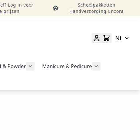
el? Log in voor
Schoolpakketten
e prijzen
Handverzorging Encora
NL
id & Powder
Manicure & Pedicure
rgeven
Submenu voor categorie CND Acryl – Liquid 
Submenu voor categorie CND Brisa Gel weergeven
Submenu voor cat
geven