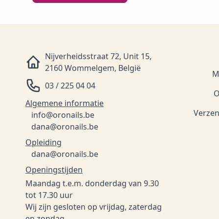
Nijverheidsstraat 72, Unit 15,
2160 Wommelgem, België
M
03 / 225 04 04
O
Algemene informatie
Verzen
info@oronails.be
dana@oronails.be
Opleiding
dana@oronails.be
Openingstijden
Maandag t.e.m. donderdag van 9.30
tot 17.30 uur
Wij zijn gesloten op vrijdag, zaterdag
en zondag