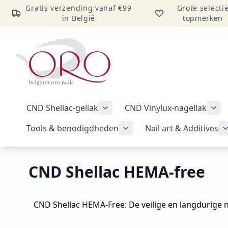
Gratis verzending vanaf €99
Grote selecti
in België
topmerken
Ga naar inhoud
CND Shellac-gellak
CND Vinylux-nagellak
Submenu voor categorie CND Sh
Sub
Tools & benodigdheden
Nail art & Additives
Submenu voor categorie 
CND Shellac HEMA-free
CND Shellac HEMA-Free: De veilige en langdurige 