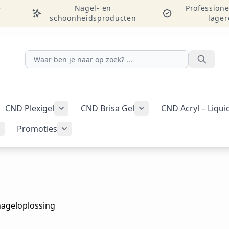
e
Nagel- en
Professione
schoonheidsproducten
lager
Zoeken
CND Plexigel
CND Brisa Gel
CND Acryl – Liqu
ellac-gellak weergeven
menu voor categorie CND Vinylux-nagellak weergeven
Submenu voor categorie CND Plexigel wee
Promoties
Tools & benodigdheden weergeven
Submenu voor categorie Nail art & Additives weergeven
Submenu voor categorie Promoties weer
nageloplossing