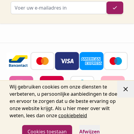
E-mailadres
Wij gebruiken cookies om onze diensten te
verbeteren, u persoonlijke aanbiedingen te doen
en ervoor te zorgen dat u de beste ervaring op
onze website krijgt. Als u hier meer over wilt
weten, lees dan onze
cookiebeleid
© 2026 Belgium Oro Nails.
Nijverheidsstraat 72, Unit 15,
2160 Wommelgem, België tel.+32 3 225 04 04
info@oronails.be BTW: BE0471151071
Cookies toestaan
Afwijzen