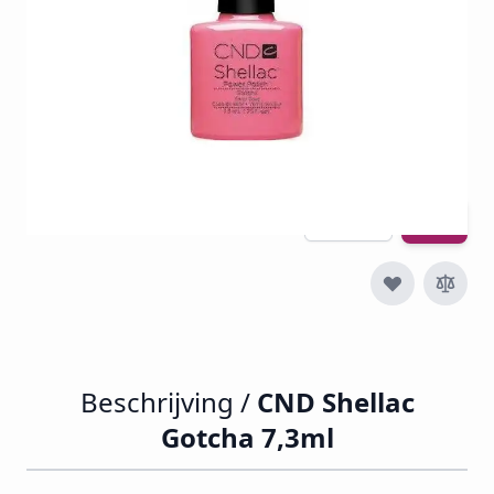
€ 30,24
€ 12,50
€ 15,13
Incl. btw
Excl. btw:
€ 12,50
Aantal
Beschrijving /
CND Shellac
Gotcha 7,3ml