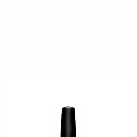
CND Shellac Gotcha 7,3 ml – 70% korting
Op voorraad
SKU
CND-SHEL-GO