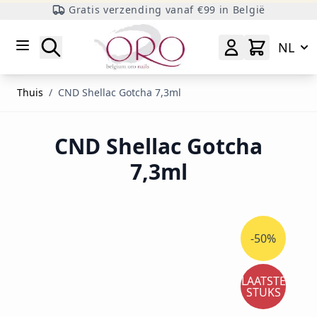
Gratis verzending vanaf €99 in België
Ga naar inhoud
Zoeken
NL
Thuis
/
CND Shellac Gotcha 7,3ml
CND Shellac Gotcha
7,3ml
-50%
LAATSTE
STUKS