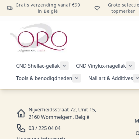
Gratis verzending vanaf €99
Grote selecti
in België
topmerken
Ga naar inhoud
CND Shellac-gellak
CND Vinylux-nagellak
Submenu voor categorie CND Sh
Sub
Tools & benodigdheden
Nail art & Additives
Submenu voor categorie 
Nijverheidsstraat 72, Unit 15,
2160 Wommelgem, België
M
03 / 225 04 04
O