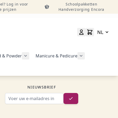
el? Log in voor
Schoolpakketten
e prijzen
Handverzorging Encora
NL
id & Powder
Manicure & Pedicure
rgeven
Submenu voor categorie CND Acryl – Liquid 
Submenu voor categorie CND Brisa Gel weergeven
Submenu voor cat
geven
NIEUWSBRIEF
E-mailadres