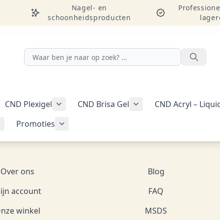
e
Nagel- en
Professione
schoonheidsproducten
lager
Zoeken
CND Plexigel
CND Brisa Gel
CND Acryl – Liqu
ellac-gellak weergeven
menu voor categorie CND Vinylux-nagellak weergeven
Submenu voor categorie CND Plexigel wee
Promoties
Tools & benodigdheden weergeven
Submenu voor categorie Nail art & Additives weergeven
Submenu voor categorie Promoties weer
Over ons
Blog
ijn account
FAQ
nze winkel
MSDS