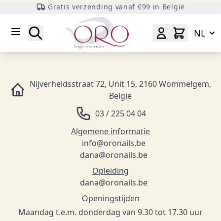
Gratis verzending vanaf €99 in België
Ga naar inhoud
Zoeken
NL
Nijverheidsstraat 72, Unit 15, 2160 Wommelgem,
België
03 / 225 04 04
Algemene informatie
info@oronails.be
dana@oronails.be
Opleiding
dana@oronails.be
Openingstijden
Maandag t.e.m. donderdag van 9.30 tot 17.30 uur