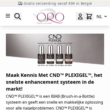
Gratis verzending vanaf €99 in België
Ga naar inhoud
Zoeken
NL
Maak Kennis Met CND™ PLEXIGEL™, het
snelste enhancement systeem in de
markt!
CND™ PLEXIGEL™ is een BIAB (Brush-in-a-Bottle)
systeem en geeft een snelle en makkelijke oplossing
voor alle nagelproblemen. CND™ PLEXIGEL™ is