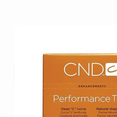
Beschrijving /
CND Performance
Onze dunste tip met een diepe "c" curve en een n
contactzone.