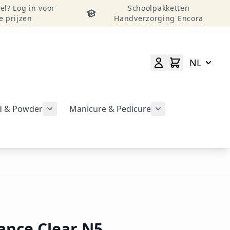
el? Log in voor
Schoolpakketten
e prijzen
Handverzorging Encora
NL
id & Powder
Manicure & Pedicure
rgeven
Submenu voor categorie CND Acryl – Liquid 
Submenu voor categorie CND Brisa Gel weergeven
Submenu voor cat
geven
nce Clear N5