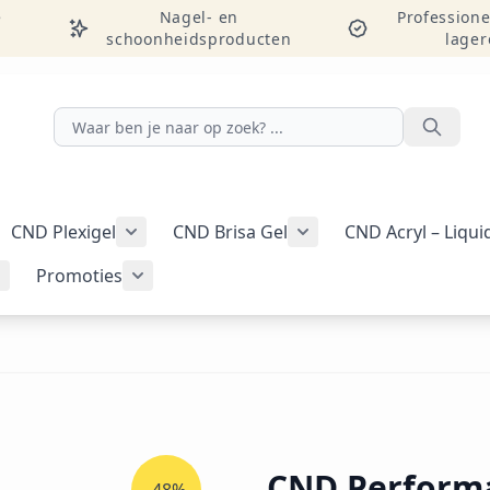
e
Nagel- en
Professione
schoonheidsproducten
lager
Zoeken
CND Plexigel
CND Brisa Gel
CND Acryl – Liqu
ellac-gellak weergeven
menu voor categorie CND Vinylux-nagellak weergeven
Submenu voor categorie CND Plexigel wee
Promoties
Tools & benodigdheden weergeven
Submenu voor categorie Nail art & Additives weergeven
Submenu voor categorie Promoties weer
CND Performa