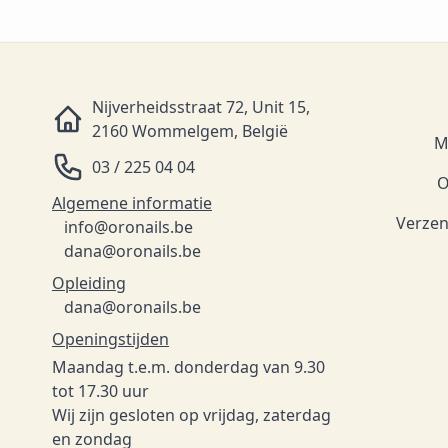
Nijverheidsstraat 72, Unit 15,
2160 Wommelgem, België
M
03 / 225 04 04
O
Algemene informatie
Verzen
info@oronails.be
dana@oronails.be
Opleiding
dana@oronails.be
Openingstijden
Maandag t.e.m. donderdag van 9.30
tot 17.30 uur
Wij zijn gesloten op vrijdag, zaterdag
en zondag