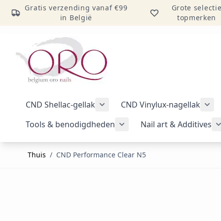
Gratis verzending vanaf €99
Grote selecti
in België
topmerken
Ga naar inhoud
CND Shellac-gellak
CND Vinylux-nagellak
Submenu voor categorie CND Sh
Sub
Tools & benodigdheden
Nail art & Additives
Submenu voor categorie 
Thuis
/
CND Performance Clear N5