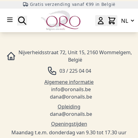
Gratis verzending vanaf €99 in België
Ga naar inhoud
Zoeken
NL
Nijverheidsstraat 72, Unit 15, 2160 Wommelgem,
België
03 / 225 04 04
Algemene informatie
info@oronails.be
dana@oronails.be
Opleiding
dana@oronails.be
Openingstijden
Maandag t.e.m. donderdag van 9.30 tot 17.30 uur