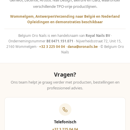
Gehwol, Lecenté, Artistic Nail Design, Bell’ure en L&G, waaronder
verschillende TPO-vrije productlijnen.
Wommelgem, Antwerpen
Verzending naar België en Nederland
Opleidingen en demonstraties beschikbaar
Belgium Oro Nails is een handelsnaam van
Royal Nails BV
·
Ondernemingsnummer
BE 0471.151.071
· Nijverheidsstraat 72, Unit 15,
2160 Wommelgem ·
+32 3 225 04 04
·
dana@oronails.be
· © Belgium Oro
Nails
Vragen?
Ons team helpt je graag verder met producten, bestellingen en
professioneel advies.
Telefonisch
+32 3 225 04 04