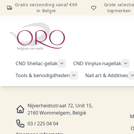
Gratis verzending vanaf €99
Grote selecti
in België
topmerken
Ga naar inhoud
CND Shellac-gellak
CND Vinylux-nagellak
Submenu voor categorie CND Sh
Sub
Tools & benodigdheden
Nail art & Additives
Submenu voor categorie 
Nijverheidsstraat 72, Unit 15,
2160 Wommelgem, België
M
03 / 225 04 04
O