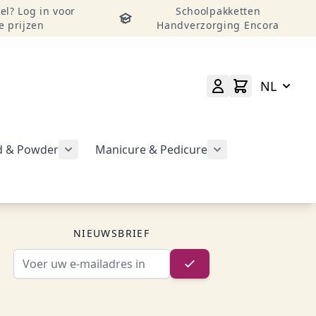
el? Log in voor
Schoolpakketten
e prijzen
Handverzorging Encora
NL
id & Powder
Manicure & Pedicure
rgeven
Submenu voor categorie CND Acryl – Liquid 
Submenu voor categorie CND Brisa Gel weergeven
Submenu voor cat
geven
NIEUWSBRIEF
E-mailadres