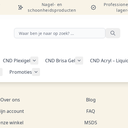
e
Nagel- en
Professione
schoonheidsproducten
lager
Zoeken
CND Plexigel
CND Brisa Gel
CND Acryl – Liqu
ellac-gellak weergeven
menu voor categorie CND Vinylux-nagellak weergeven
Submenu voor categorie CND Plexigel wee
Promoties
Tools & benodigdheden weergeven
Submenu voor categorie Nail art & Additives weergeven
Submenu voor categorie Promoties weer
Over ons
Blog
ijn account
FAQ
nze winkel
MSDS