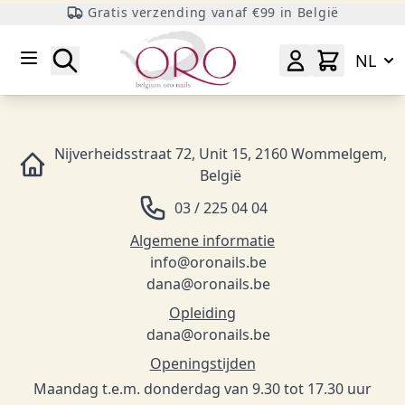
Gratis verzending vanaf €99 in België
Ga naar inhoud
Zoeken
NL
Nijverheidsstraat 72, Unit 15, 2160 Wommelgem,
België
03 / 225 04 04
Algemene informatie
info@oronails.be
dana@oronails.be
Opleiding
dana@oronails.be
Openingstijden
Maandag t.e.m. donderdag van 9.30 tot 17.30 uur