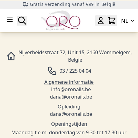
Gratis verzending vanaf €99 in België
Ga naar inhoud
Zoeken
NL
Nijverheidsstraat 72, Unit 15, 2160 Wommelgem,
België
03 / 225 04 04
Algemene informatie
info@oronails.be
dana@oronails.be
Opleiding
dana@oronails.be
Openingstijden
Maandag t.e.m. donderdag van 9.30 tot 17.30 uur