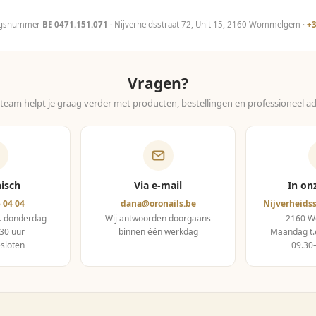
ngsnummer
BE 0471.151.071
· Nijverheidsstraat 72, Unit 15, 2160 Wommelgem ·
+3
Vragen?
team helpt je graag verder met producten, bestellingen en professioneel ad
nisch
Via e-mail
In on
 04 04
dana@oronails.be
Nijverheidss
. donderdag
Wij antwoorden doorgaans
2160 
30 uur
binnen één werkdag
Maandag t.
esloten
09.30