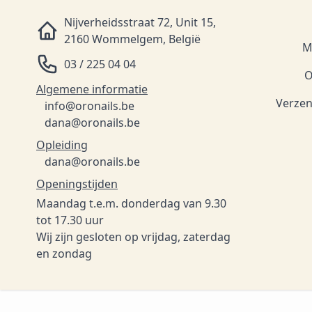
Nijverheidsstraat 72, Unit 15,
2160 Wommelgem, België
M
03 / 225 04 04
O
Algemene informatie
Verzen
info@oronails.be
dana@oronails.be
Opleiding
dana@oronails.be
Openingstijden
Maandag t.e.m. donderdag van 9.30
tot 17.30 uur
Wij zijn gesloten op vrijdag, zaterdag
en zondag