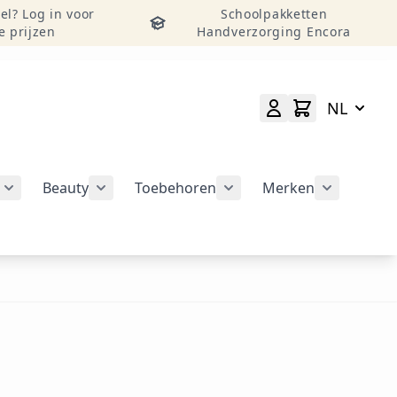
el? Log in voor
Schoolpakketten
e prijzen
Handverzorging Encora
NL
Beauty
Toebehoren
Merken
atie weergeven
rie Nail Art Tools weergeven
Submenu voor categorie Nail Art Design weergeven
Submenu voor categorie Beauty weergeven
Submenu voor categorie
Submenu v