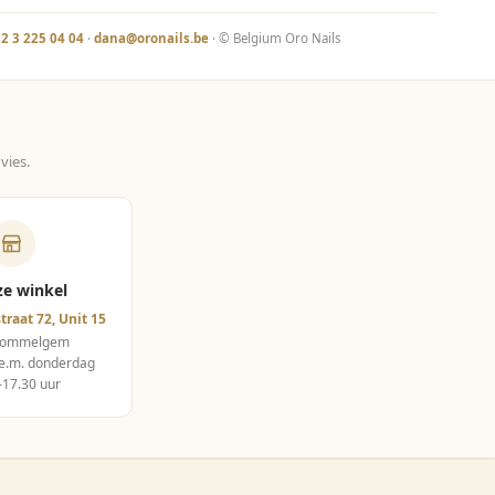
2 3 225 04 04
·
dana@oronails.be
· © Belgium Oro Nails
vies.
ze winkel
traat 72, Unit 15
Wommelgem
e.m. donderdag
–17.30 uur