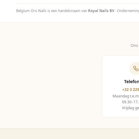
Belgium Oro Nails is een handelsnaam van
Royal Nails BV
· Ondernemi
Ons 
Telefo
+32 3 225
Maandag t.e.m
09.30–17.
Vrijdag g