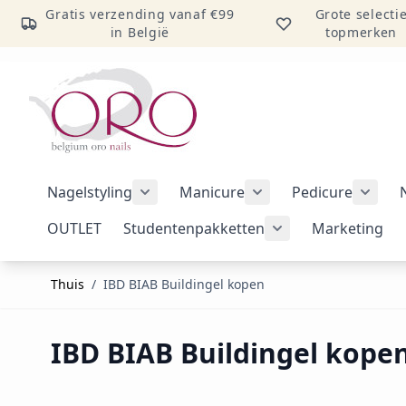
Gratis verzending vanaf €99
Grote selecti
in België
topmerken
Ga naar inhoud
Nagelstyling
Manicure
Pedicure
Submenu voor categorie Nagelstylin
Submenu voor catego
Subme
OUTLET
Studentenpakketten
Marketing
Submenu voor cat
Thuis
/
IBD BIAB Buildingel kopen
IBD BIAB Buildingel kope