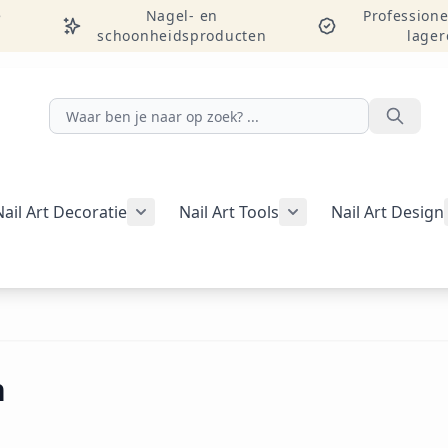
e
Nagel- en
Professione
schoonheidsproducten
lager
Zoeken
Nail Art Decoratie
Nail Art Tools
Nail Art Design
g weergeven
rie Manicure weergeven
nu voor categorie Pedicure weergeven
Submenu voor categorie Nail Art Decor
Submenu voor catego
egorie Studentenpakketten weergeven
n