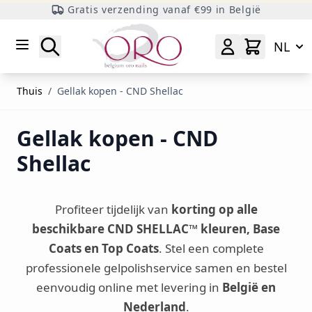
Gratis verzending vanaf €99 in België
Ga naar inhoud
Zoeken
NL
Thuis
/
Gellak kopen - CND Shellac
Gellak kopen - CND
Shellac
Profiteer tijdelijk van
korting op alle
beschikbare CND SHELLAC™ kleuren, Base
Coats en Top Coats
. Stel een complete
professionele gelpolishservice samen en bestel
eenvoudig online met levering in
België en
Nederland
.