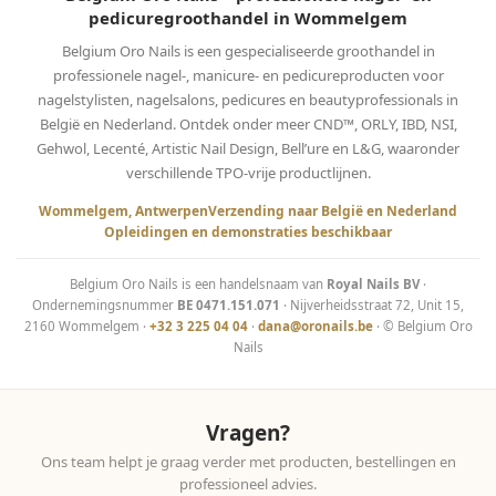
pedicuregroothandel in Wommelgem
Belgium Oro Nails is een gespecialiseerde groothandel in
professionele nagel-, manicure- en pedicureproducten voor
nagelstylisten, nagelsalons, pedicures en beautyprofessionals in
België en Nederland. Ontdek onder meer CND™, ORLY, IBD, NSI,
Gehwol, Lecenté, Artistic Nail Design, Bell’ure en L&G, waaronder
verschillende TPO-vrije productlijnen.
Wommelgem, Antwerpen
Verzending naar België en Nederland
Opleidingen en demonstraties beschikbaar
Belgium Oro Nails is een handelsnaam van
Royal Nails BV
·
Ondernemingsnummer
BE 0471.151.071
· Nijverheidsstraat 72, Unit 15,
2160 Wommelgem ·
+32 3 225 04 04
·
dana@oronails.be
· © Belgium Oro
Nails
Vragen?
Ons team helpt je graag verder met producten, bestellingen en
professioneel advies.