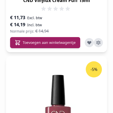
CND Vinylux Cream Puff 15ml
Speciale prijs
€ 11,73
€ 14,19
€ 14,94
Normale prijs:
Toevoegen aan winkelwagentje
-5%