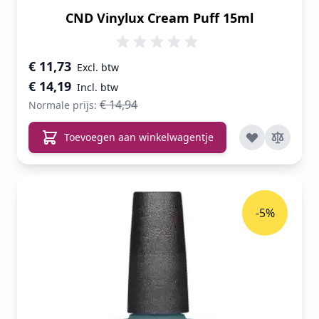
CND Vinylux Cream Puff 15ml
Speciale prijs
€ 11,73
€ 14,19
€ 14,94
Normale prijs:
Toevoegen aan winkelwagentje
-5%