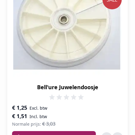
Bell'ure Juwelendoosje
Speciale prijs
€ 1,25
€ 1,51
€ 3,03
Normale prijs: