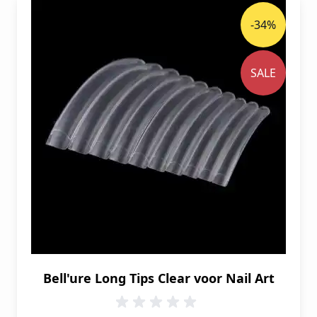
-34%
SALE
Bell'ure Long Tips Clear voor Nail Art