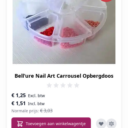
Bell'ure Nail Art Carrousel Opbergdoos
Speciale prijs
€ 1,25
€ 1,51
€ 3,03
Normale prijs:
Toevoegen aan winkelwagentje