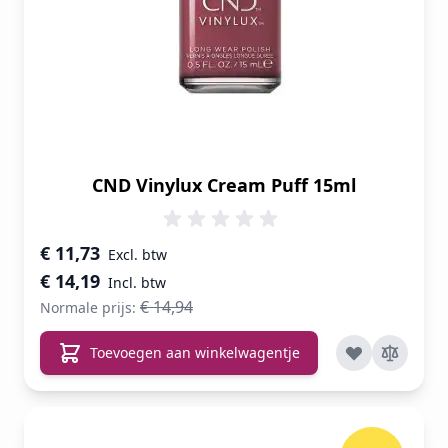
CND Vinylux Cream Puff 15ml
Speciale prijs
€ 11,73
€ 14,19
€ 14,94
Normale prijs:
Toevoegen aan winkelwagentje