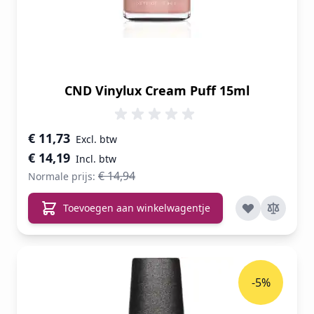
CND Vinylux Cream Puff 15ml
Speciale prijs
€ 11,73
€ 14,19
€ 14,94
Normale prijs:
Toevoegen aan winkelwagentje
-5%