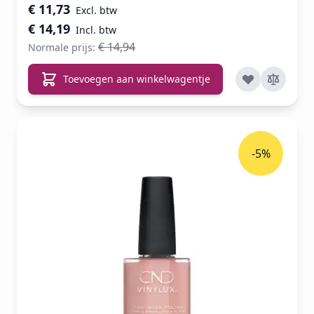
Speciale prijs
€ 11,73
€ 14,19
€ 14,94
Normale prijs:
Toevoegen aan winkelwagentje
-5%