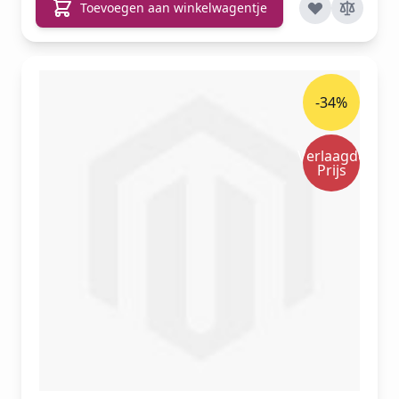
Toevoegen aan winkelwagentje
-34%
Verlaagde
Prijs