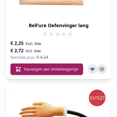
Bell'ure Oefenvinger lang
Speciale prijs
€ 2,25
€ 2,72
€ 4,24
Normale prijs:
Toevoegen aan winkelwagentje
OUTLET