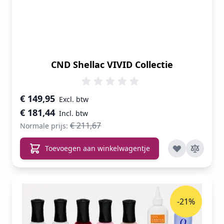
CND Shellac VIVID Collectie
Speciale prijs
€ 149,95
€ 181,44
€ 211,67
Normale prijs:
Toevoegen aan winkelwagentje
-21%