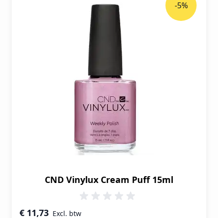
-5%
CND Vinylux Cream Puff 15ml
Speciale prijs
€ 11,73