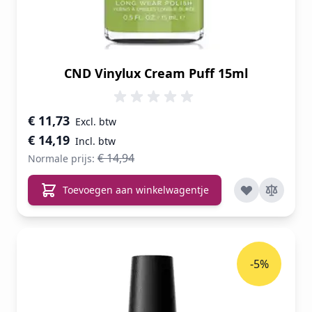
CND Vinylux Cream Puff 15ml
Speciale prijs
€ 11,73
€ 14,19
€ 14,94
Normale prijs:
Toevoegen aan winkelwagentje
-5%