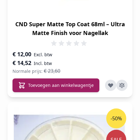
CND Super Matte Top Coat 68ml – Ultra
Matte Finish voor Nagellak
Speciale prijs
€ 12,00
€ 14,52
€ 23,60
Normale prijs:
Toevoegen aan winkelwagentje
-50%
SALE