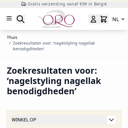
Gratis verzending vanaf €99 in België
Ga naar inhoud
Zoeken
NL
Thuis
/
Zoekresultaten voor: ‘nagelstyling nagellak
benodigdheden’
Zoekresultaten voor:
‘nagelstyling nagellak
benodigdheden’
WINKEL OP