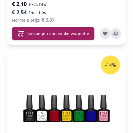
Speciale prijs
€ 2,10
€ 2,54
€ 3,87
Normale prijs:
Toevoegen aan winkelwagentje
-14%