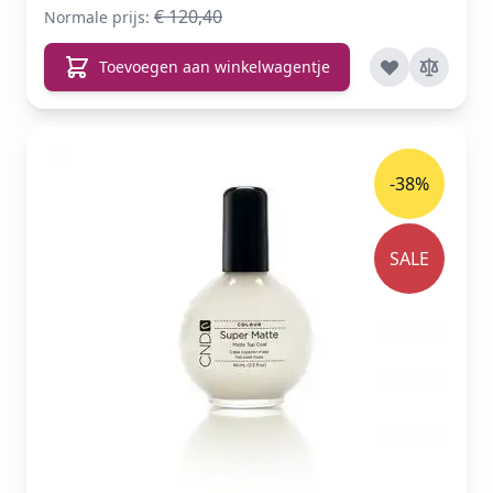
€ 120,40
Normale prijs:
Toevoegen aan winkelwagentje
-38%
SALE