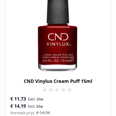
CND Vinylux Cream Puff 15ml
Speciale prijs
€ 11,73
€ 14,19
€ 14,94
Normale prijs: