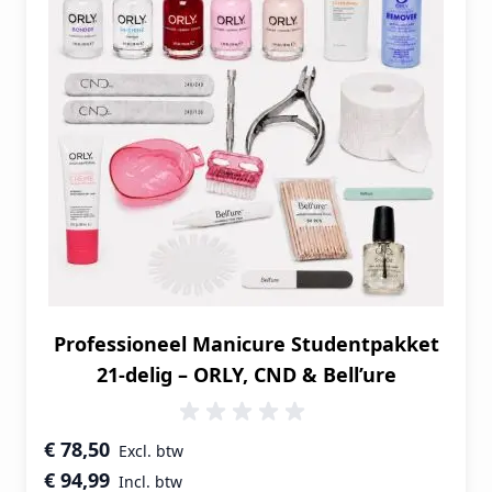
Professioneel Manicure Studentpakket
21-delig – ORLY, CND & Bell’ure
Speciale prijs
€ 78,50
€ 94,99