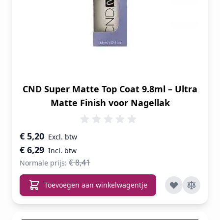
CND Super Matte Top Coat 9.8ml – Ultra
Matte Finish voor Nagellak
Speciale prijs
€ 5,20
€ 6,29
€ 8,41
Normale prijs:
Toevoegen aan winkelwagentje