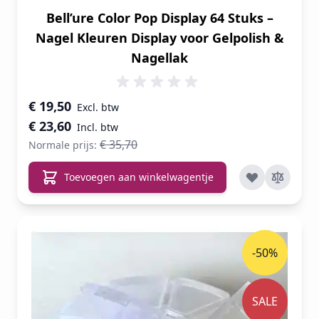
Bell’ure Color Pop Display 64 Stuks –
Nagel Kleuren Display voor Gelpolish &
Nagellak
Speciale prijs
€ 19,50
€ 23,60
€ 35,70
Normale prijs:
Toevoegen aan winkelwagentje
-50%
SALE