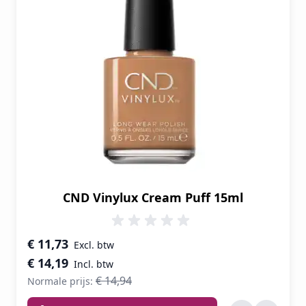
CND Vinylux Cream Puff 15ml
Speciale prijs
€ 11,73
€ 14,19
€ 14,94
Normale prijs: