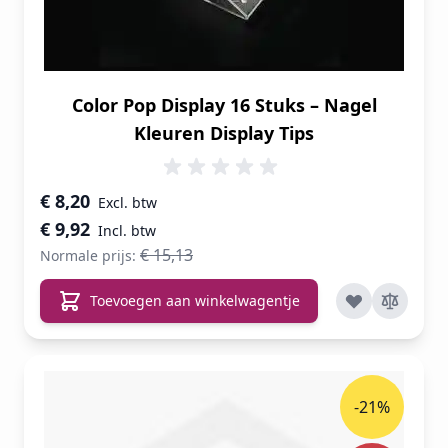
Color Pop Display 16 Stuks – Nagel
Kleuren Display Tips
Speciale prijs
€ 8,20
€ 9,92
€ 15,13
Normale prijs:
Toevoegen aan winkelwagentje
-21%