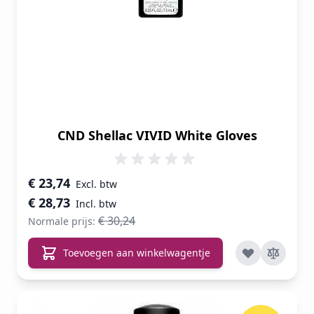
CND Shellac VIVID White Gloves
Speciale prijs
€ 23,74
€ 28,73
€ 30,24
Normale prijs:
Toevoegen aan winkelwagentje