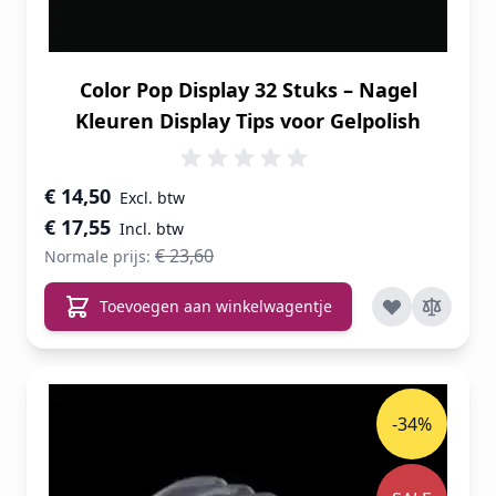
Color Pop Display 32 Stuks – Nagel
Kleuren Display Tips voor Gelpolish
Speciale prijs
€ 14,50
€ 17,55
€ 23,60
Normale prijs:
Toevoegen aan winkelwagentje
-34%