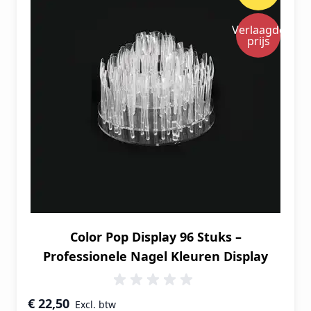
Verlaagde
prijs
Color Pop Display 96 Stuks –
Professionele Nagel Kleuren Display
Speciale prijs
€ 22,50