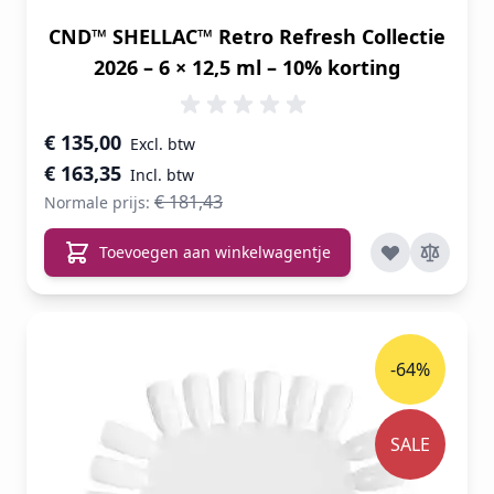
CND™ SHELLAC™ Retro Refresh Collectie
2026 – 6 × 12,5 ml – 10% korting
Speciale prijs
€ 135,00
€ 163,35
€ 181,43
Normale prijs:
Toevoegen aan winkelwagentje
-64%
SALE