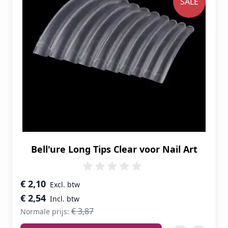
SALE
Bell'ure Long Tips Clear voor Nail Art
Speciale prijs
€ 2,10
€ 2,54
€ 3,87
Normale prijs: