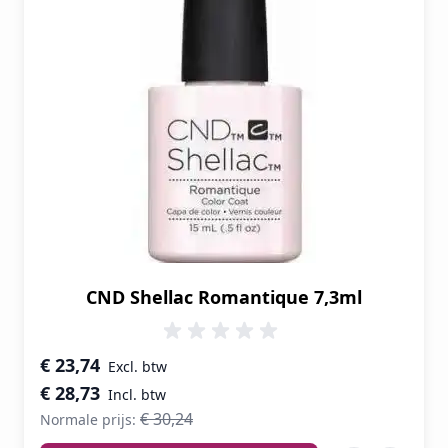
CND Shellac Romantique 7,3ml
Speciale prijs
€ 23,74
€ 28,73
€ 30,24
Normale prijs: