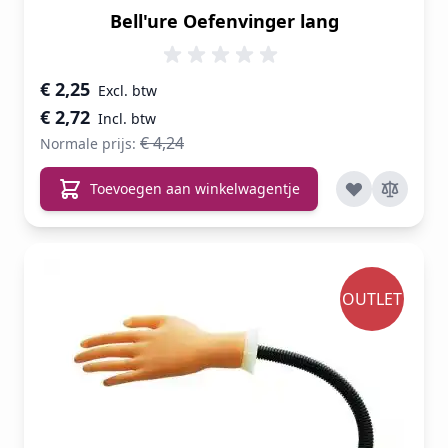
Bell'ure Oefenvinger lang
Speciale prijs
€ 2,25
€ 2,72
€ 4,24
Normale prijs:
Toevoegen aan winkelwagentje
OUTLET