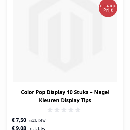
Verlaagde
Prijs
Color Pop Display 10 Stuks – Nagel
Kleuren Display Tips
Speciale prijs
€ 7,50
€ 9,08