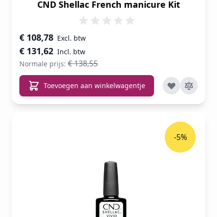
CND Shellac French manicure Kit
Speciale prijs
€ 108,78
€ 131,62
€ 138,55
Normale prijs:
Toevoegen aan winkelwagentje
-5%