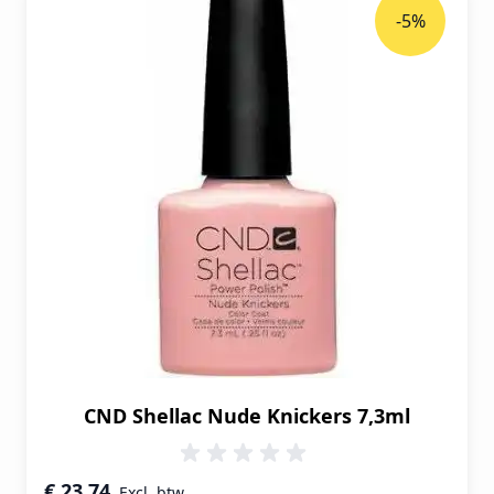
-5%
CND Shellac Nude Knickers 7,3ml
Speciale prijs
€ 23,74