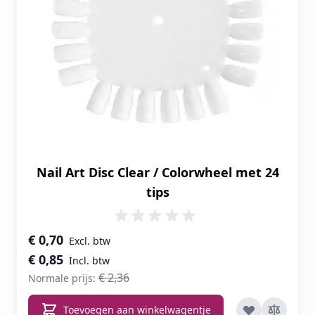
Nail Art Disc Clear / Colorwheel met 24
tips
Speciale prijs
€ 0,70
€ 0,85
€ 2,36
Normale prijs:
Toevoegen aan winkelwagentje