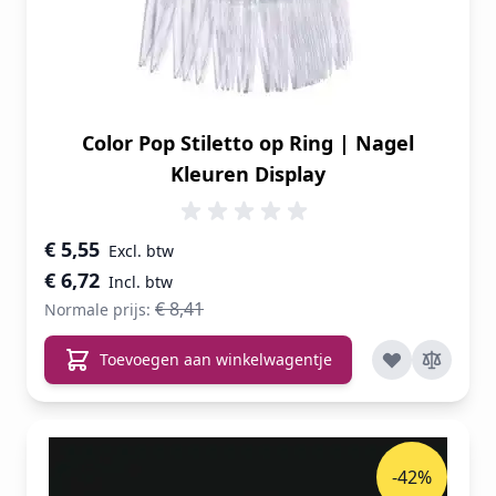
Color Pop Stiletto op Ring | Nagel
Kleuren Display
Speciale prijs
€ 5,55
€ 6,72
€ 8,41
Normale prijs:
Toevoegen aan winkelwagentje
-42%