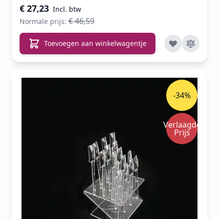
€ 27,23
€ 46,59
Normale prijs:
Toevoegen aan winkelwagentje
-34%
Verlaagde
Prijs