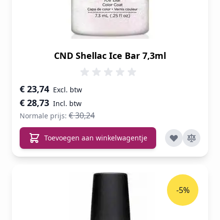
CND Shellac Ice Bar 7,3ml
Speciale prijs
€ 23,74
€ 28,73
€ 30,24
Normale prijs:
Toevoegen aan winkelwagentje
-5%