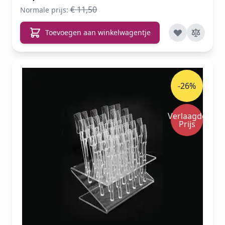
€ 11,50
Normale prijs:
Toevoegen aan winkelwagentje
-26%
Verlaagde
Prijs