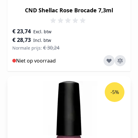
CND Shellac Rose Brocade 7,3ml
Speciale prijs
€ 23,74
€ 28,73
€ 30,24
Normale prijs:
Niet op voorraad
-5%