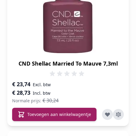
CND Shellac Married To Mauve 7,3ml
Speciale prijs
€ 23,74
€ 28,73
€ 30,24
Normale prijs:
Toevoegen aan winkelwagentje