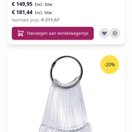
Speciale prijs
€ 149,95
€ 181,44
€ 211,67
Normale prijs:
Toevoegen aan winkelwagentje
-20%