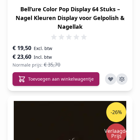
Bell’ure Color Pop Display 64 Stuks –
Nagel Kleuren Display voor Gelpolish &
Nagellak
Speciale prijs
€ 19,50
€ 23,60
€ 35,70
Normale prijs:
Toevoegen aan winkelwagentje
-26%
Verlaagde
Prijs