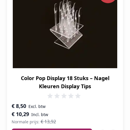
Color Pop Display 18 Stuks – Nagel
Kleuren Display Tips
Speciale prijs
€ 8,50
€ 10,29
€ 13,92
Normale prijs: