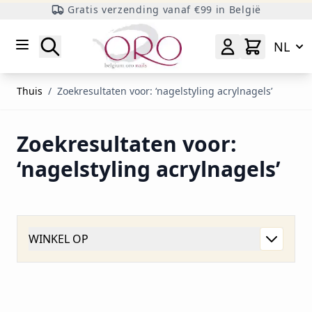
Gratis verzending vanaf €99 in België
Ga naar inhoud
Zoeken
NL
Thuis
/
Zoekresultaten voor: ‘nagelstyling acrylnagels’
Zoekresultaten voor:
‘nagelstyling acrylnagels’
WINKEL OP