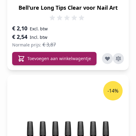
Bell'ure Long Tips Clear voor Nail Art
Speciale prijs
€ 2,10
€ 2,54
€ 3,87
Normale prijs:
Toevoegen aan winkelwagentje
-14%