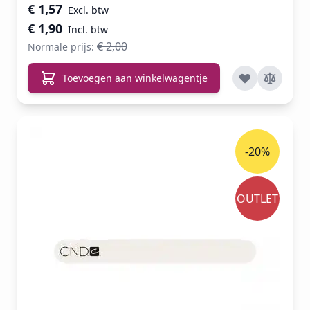
Speciale prijs
€ 1,57
€ 1,90
€ 2,00
Normale prijs:
Toevoegen aan winkelwagentje
-20%
OUTLET