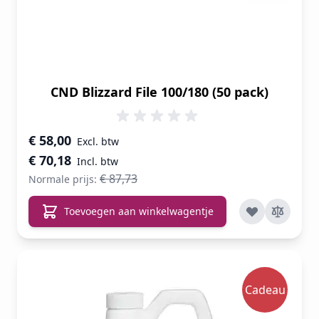
CND Blizzard File 100/180 (50 pack)
Speciale prijs
€ 58,00
€ 70,18
€ 87,73
Normale prijs:
Toevoegen aan winkelwagentje
Cadeau