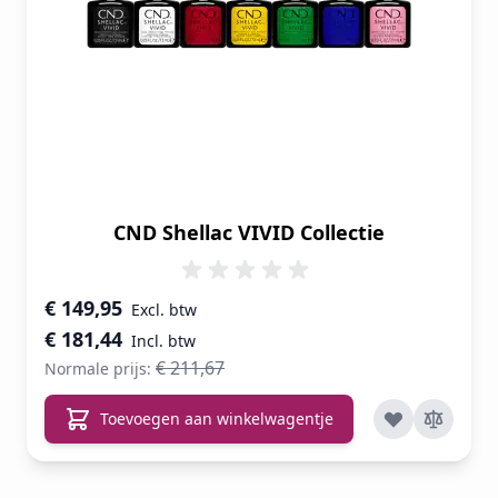
CND Shellac VIVID Collectie
Speciale prijs
€ 149,95
€ 181,44
€ 211,67
Normale prijs:
Toevoegen aan winkelwagentje