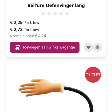
Bell'ure Oefenvinger lang
Speciale prijs
€ 2,25
€ 2,72
€ 4,24
Normale prijs:
Toevoegen aan winkelwagentje
OUTLET