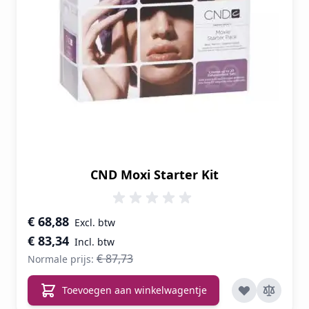
CND Moxi Starter Kit
Speciale prijs
€ 68,88
€ 83,34
€ 87,73
Normale prijs:
Toevoegen aan winkelwagentje