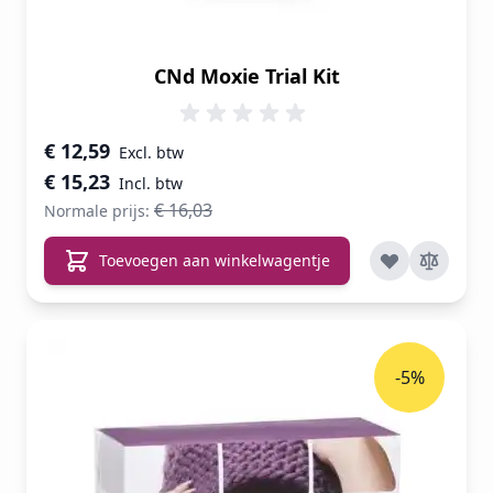
CNd Moxie Trial Kit
Speciale prijs
€ 12,59
€ 15,23
€ 16,03
Normale prijs:
Toevoegen aan winkelwagentje
-5%