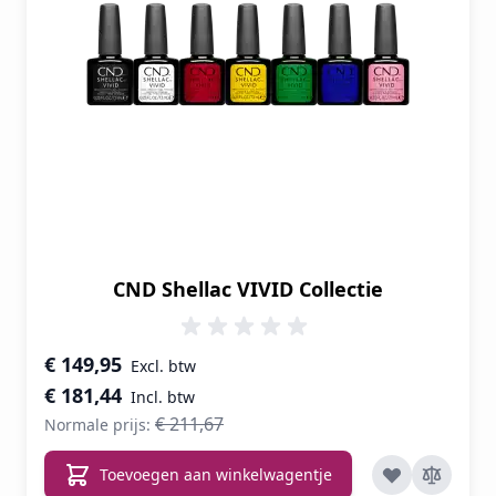
CND Shellac VIVID Collectie
Speciale prijs
€ 149,95
€ 181,44
€ 211,67
Normale prijs:
Toevoegen aan winkelwagentje