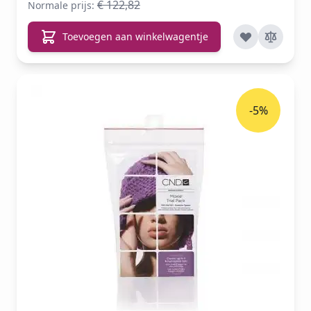
€ 122,82
Normale prijs:
Toevoegen aan winkelwagentje
-5%