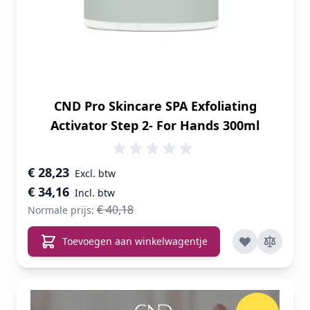
CND Pro Skincare SPA Exfoliating
Activator Step 2- For Hands 300ml
Speciale prijs
€ 28,23
€ 34,16
€ 40,18
Normale prijs:
Toevoegen aan winkelwagentje