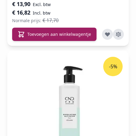
Speciale prijs
€ 13,90
€ 16,82
€ 17,70
Normale prijs:
Toevoegen aan winkelwagentje
-5%