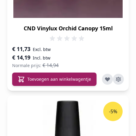
CND Vinylux Orchid Canopy 15ml
Speciale prijs
€ 11,73
€ 14,19
€ 14,94
Normale prijs:
Toevoegen aan winkelwagentje
-5%