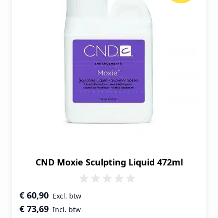
CND Moxie Sculpting Liquid 472ml
Speciale prijs
€ 60,90
€ 73,69