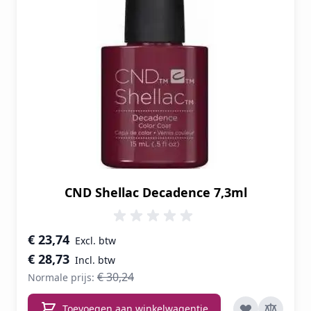
CND Shellac Decadence 7,3ml
Speciale prijs
€ 23,74
€ 28,73
€ 30,24
Normale prijs:
Toevoegen aan winkelwagentje