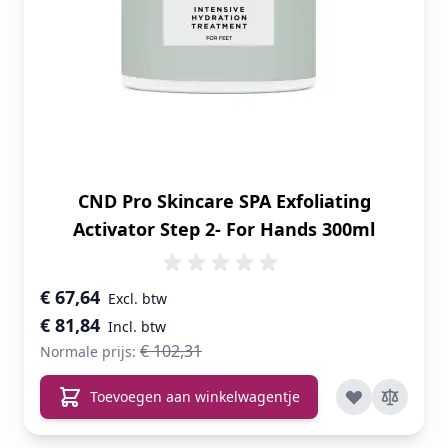
CND Pro Skincare SPA Exfoliating
Activator Step 2- For Hands 300ml
Speciale prijs
€ 67,64
€ 81,84
€ 102,31
Normale prijs:
Toevoegen aan winkelwagentje