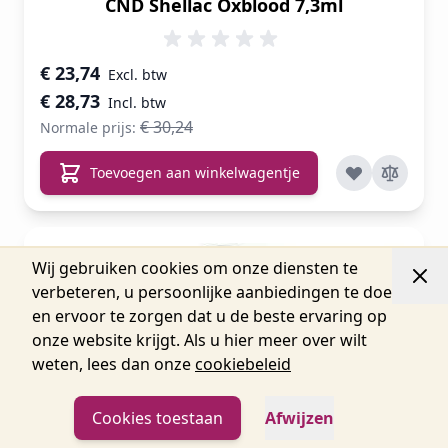
CND Shellac Oxblood 7,3ml
Speciale prijs
€ 23,74
€ 28,73
€ 30,24
Normale prijs:
Toevoegen aan winkelwagentje
Wij gebruiken cookies om onze diensten te
-5%
verbeteren, u persoonlijke aanbiedingen te doen
en ervoor te zorgen dat u de beste ervaring op
onze website krijgt. Als u hier meer over wilt
weten, lees dan onze
cookiebeleid
Cookies toestaan
Afwijzen