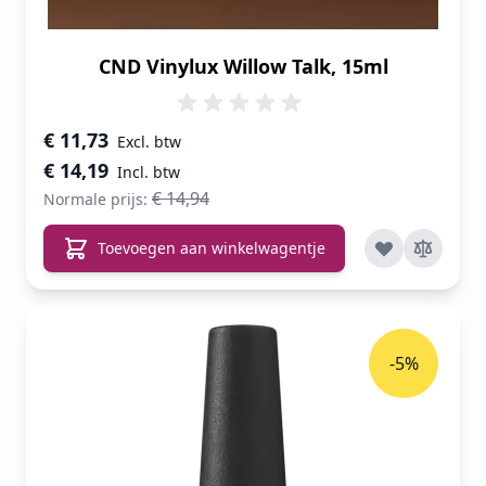
CND Vinylux Willow Talk, 15ml
Speciale prijs
€ 11,73
€ 14,19
€ 14,94
Normale prijs:
Toevoegen aan winkelwagentje
-5%