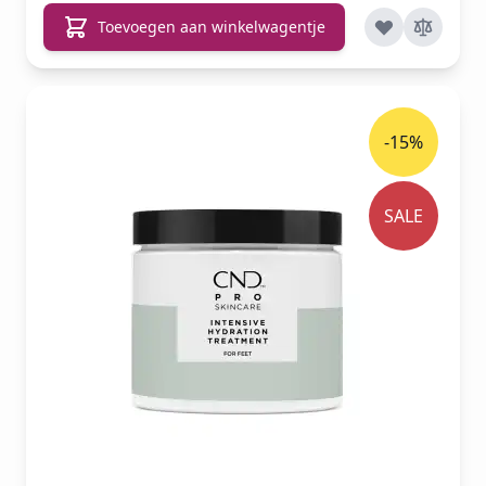
Toevoegen aan winkelwagentje
-15%
SALE