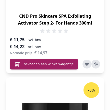
CND Pro Skincare SPA Exfoliating
Activator Step 2- For Hands 300ml
Speciale prijs
€ 11,75
€ 14,22
€ 14,97
Normale prijs:
Toevoegen aan winkelwagentje
-5%