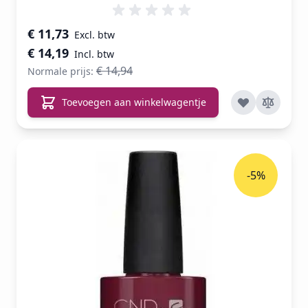
Speciale prijs
€ 11,73
€ 14,19
€ 14,94
Normale prijs:
Toevoegen aan winkelwagentje
-5%