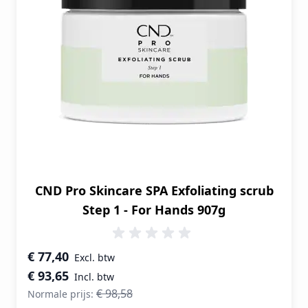
CND Pro Skincare SPA Exfoliating scrub
Step 1 - For Hands 907g
Speciale prijs
€ 77,40
€ 93,65
€ 98,58
Normale prijs: