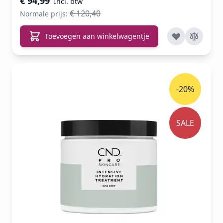
€ 94,99
€ 120,40
Normale prijs:
Toevoegen aan winkelwagentje
-20%
SALE