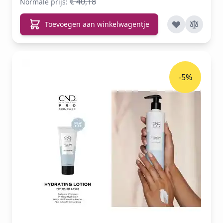
€ 40,18
Normale prijs:
Toevoegen aan winkelwagentje
-5%