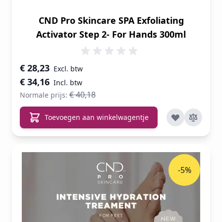
CND Pro Skincare SPA Exfoliating
Activator Step 2- For Hands 300ml
Speciale prijs
€ 28,23
€ 34,16
€ 40,18
Normale prijs:
Toevoegen aan winkelwagentje
-5%