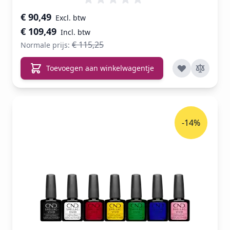
Speciale prijs
€ 90,49
€ 109,49
€ 115,25
Normale prijs:
Toevoegen aan winkelwagentje
-14%