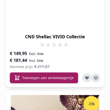
CND Shellac VIVID Collectie
Speciale prijs
€ 149,95
€ 181,44
€ 211,67
Normale prijs:
Toevoegen aan winkelwagentje
-5%