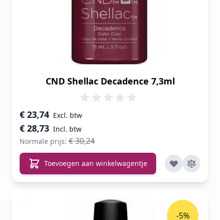
CND Shellac Decadence 7,3ml
Speciale prijs
€ 23,74
€ 28,73
€ 30,24
Normale prijs:
Toevoegen aan winkelwagentje
-5%