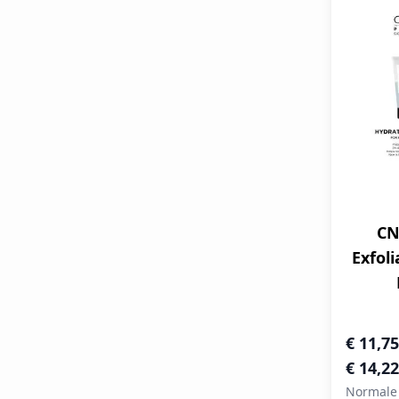
CN
Exfoli
Speciale 
€ 11,75
€ 14,22
Normale 