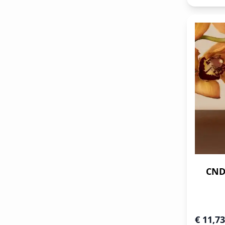
CND 
Speciale 
€ 11,73