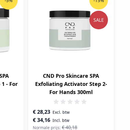
-5%
-15%
SALE
 SPA
CND Pro Skincare SPA
 1 - For
Exfoliating Activator Step 2-
For Hands 300ml
Speciale prijs
€ 28,23
€ 34,16
€ 40,18
Normale prijs: