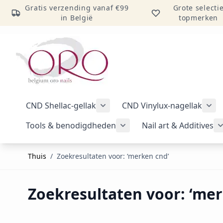
Gratis verzending vanaf €99
Grote selecti
in België
topmerken
Ga naar inhoud
CND Shellac-gellak
CND Vinylux-nagellak
Submenu voor categorie CND Sh
Sub
Tools & benodigdheden
Nail art & Additives
Submenu voor categorie 
Thuis
/
Zoekresultaten voor: ‘merken cnd’
Zoekresultaten voor: ‘mer