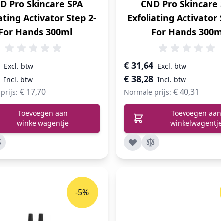
D Pro Skincare SPA
CND Pro Skincare
ating Activator Step 2-
Exfoliating Activator 
For Hands 300ml
For Hands 300m
prijs
Speciale prijs
€ 31,64
€ 38,28
€ 17,70
€ 40,31
prijs:
Normale prijs:
Toevoegen aan
Toevoegen aan
winkelwagentje
winkelwagentj
-5%