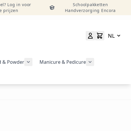
el? Log in voor
Schoolpakketten
e prijzen
Handverzorging Encora
NL
id & Powder
Manicure & Pedicure
rgeven
Submenu voor categorie CND Acryl – Liquid 
Submenu voor categorie CND Brisa Gel weergeven
Submenu voor cat
geven