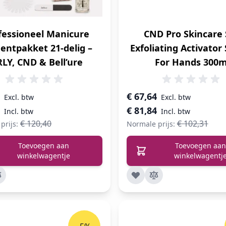
fessioneel Manicure
CND Pro Skincare
entpakket 21-delig –
Exfoliating Activator 
LY, CND & Bell’ure
For Hands 300m
prijs
Speciale prijs
€ 67,64
€ 81,84
€ 120,40
€ 102,31
prijs:
Normale prijs:
Toevoegen aan
Toevoegen aan
winkelwagentje
winkelwagentj