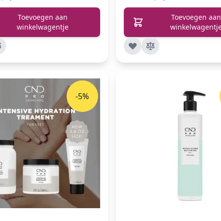
Toevoegen aan
Toevoegen aan
winkelwagentje
winkelwagentj
-5%