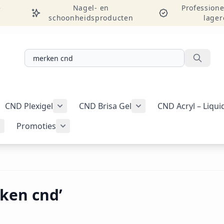
e
Nagel- en
Professione
schoonheidsproducten
lager
Zoeken
CND Plexigel
CND Brisa Gel
CND Acryl – Liqu
ellac-gellak weergeven
menu voor categorie CND Vinylux-nagellak weergeven
Submenu voor categorie CND Plexigel wee
Promoties
Tools & benodigdheden weergeven
Submenu voor categorie Nail art & Additives weergeven
Submenu voor categorie Promoties weer
ken cnd’