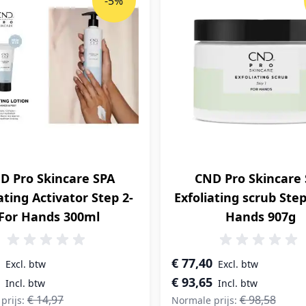
-5%
D Pro Skincare SPA
CND Pro Skincare
ating Activator Step 2-
Exfoliating scrub Step
For Hands 300ml
Hands 907g
prijs
Speciale prijs
€ 77,40
€ 93,65
€ 14,97
€ 98,58
prijs:
Normale prijs: