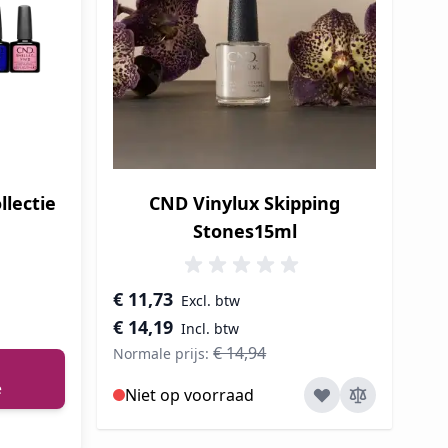
llectie
CND Vinylux Skipping
Stones15ml
Speciale prijs
€ 11,73
€ 14,19
€ 14,94
Normale prijs:
e
Niet op voorraad