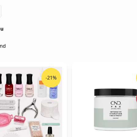
 u
nd
-21%