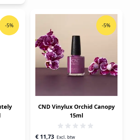
-5%
-5%
utely
CND Vinylux Orchid Canopy
l
15ml
Speciale prijs
€ 11,73