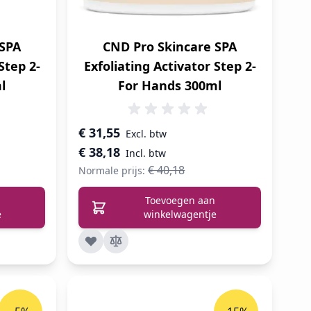
 SPA
CND Pro Skincare SPA
Step 2-
Exfoliating Activator Step 2-
l
For Hands 300ml
Speciale prijs
€ 31,55
€ 38,18
€ 40,18
Normale prijs:
Toevoegen aan
e
winkelwagentje