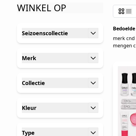
WINKEL OP
Ga naar productlijst
Bedoelde
Seizoenscollectie
merk cnd
filter
mengen c
Merk
filter
Collectie
filter
Kleur
filter
Type