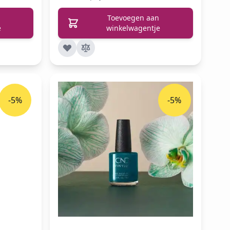
Toevoegen aan
e
winkelwagentje
-5%
-5%