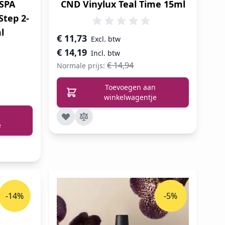
 SPA
CND Vinylux Teal Time 15ml
Step 2-
l
Speciale prijs
€ 11,73
€ 14,19
€ 14,94
Normale prijs:
Toevoegen aan
winkelwagentje
e
-14%
-5%