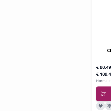
C
Speciale 
€ 90,49
€ 109,
Normale 