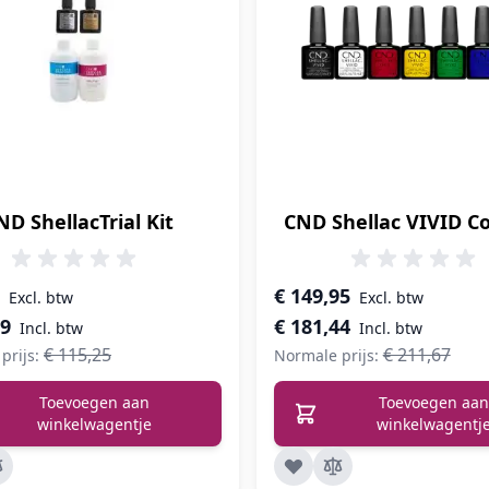
ND ShellacTrial Kit
CND Shellac VIVID Co
prijs
Speciale prijs
€ 149,95
49
€ 181,44
€ 115,25
€ 211,67
prijs:
Normale prijs:
Toevoegen aan
Toevoegen aan
winkelwagentje
winkelwagentj