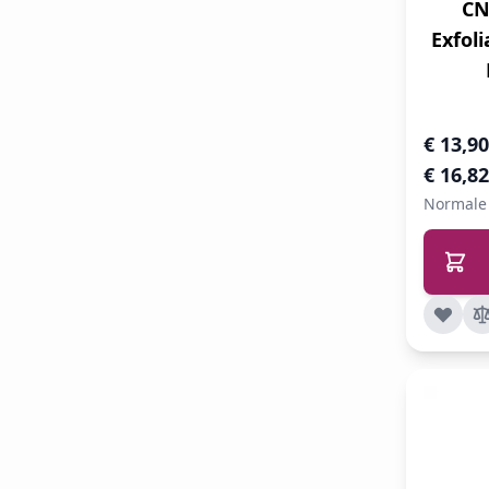
CN
Exfoli
Speciale 
€ 13,90
€ 16,82
Normale 