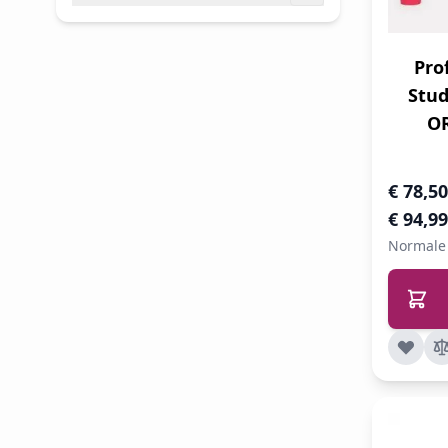
filter
Pro
Stud
OR
Speciale 
€ 78,50
€ 94,99
Normale 