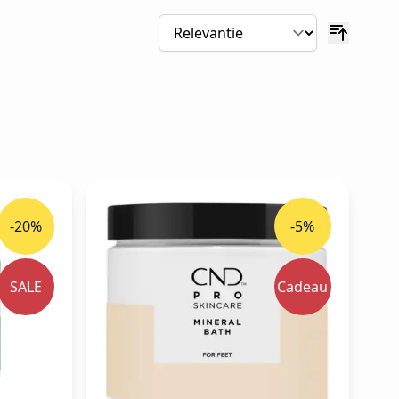
-20%
-5%
SALE
Cadeau