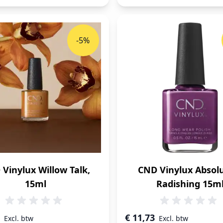
-5%
Vinylux Willow Talk,
CND Vinylux Absol
15ml
Radishing 15m
prijs
Speciale prijs
€ 11,73