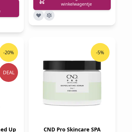
winkelwagentje
e
-20%
-5%
DEAL
hed Up
CND Pro Skincare SPA