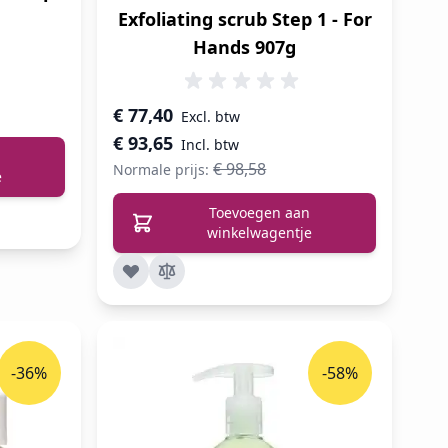
Exfoliating scrub Step 1 - For
Hands 907g
Speciale prijs
€ 77,40
€ 93,65
€ 98,58
Normale prijs:
e
Toevoegen aan
winkelwagentje
-36%
-58%