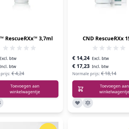
™ RescueRXx™ 3,7ml
CND RescueRXx 1
prijs
Speciale prijs
€ 14,24
€ 17,23
€ 4,24
€ 18,14
prijs:
Normale prijs:
Toevoegen aan
Toevoegen aan
winkelwagentje
winkelwagentj