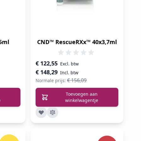
5ml
CND™ RescueRXx™ 40x3,7ml
Speciale prijs
€ 122,55
€ 148,29
€ 156,09
Normale prijs:
Toevoegen aan
e
winkelwagentje