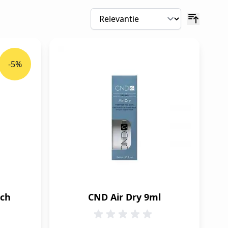
-5%
nch
CND Air Dry 9ml