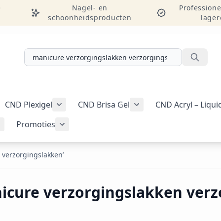
e
Nagel- en
Professione
schoonheidsproducten
lager
Zoeken
CND Plexigel
CND Brisa Gel
CND Acryl – Liqu
ellac-gellak weergeven
menu voor categorie CND Vinylux-nagellak weergeven
Submenu voor categorie CND Plexigel wee
Promoties
Tools & benodigdheden weergeven
Submenu voor categorie Nail art & Additives weergeven
Submenu voor categorie Promoties weer
 verzorgingslakken’
nicure verzorgingslakken verz