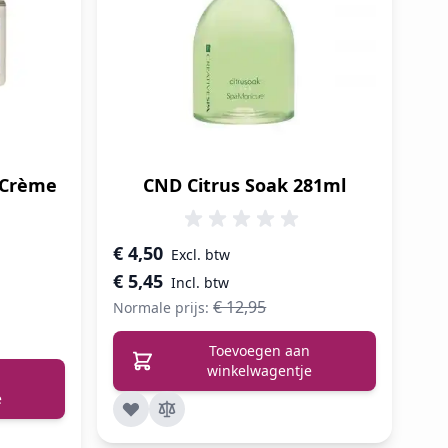
 Crème
CND Citrus Soak 281ml
Speciale prijs
€ 4,50
€ 5,45
€ 12,95
Normale prijs:
Toevoegen aan
winkelwagentje
e