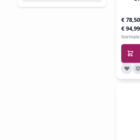
filter
Speciale 
€ 78,50
€ 94,99
Normale 