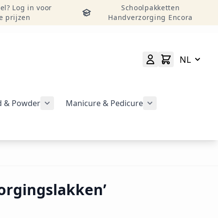
el? Log in voor
Schoolpakketten
e prijzen
Handverzorging Encora
NL
id & Powder
Manicure & Pedicure
rgeven
Submenu voor categorie CND Acryl – Liquid 
Submenu voor categorie CND Brisa Gel weergeven
Submenu voor cat
geven
orgingslakken’