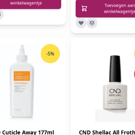
winkelwagentje
Toevoegen aan
winkelwagentj
-5%
 Cuticle Away 177ml
CND Shellac All Frot