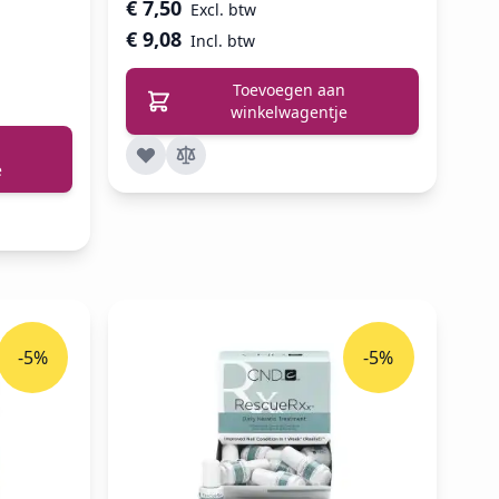
€ 7,50
€ 9,08
Toevoegen aan
winkelwagentje
e
-5%
-5%