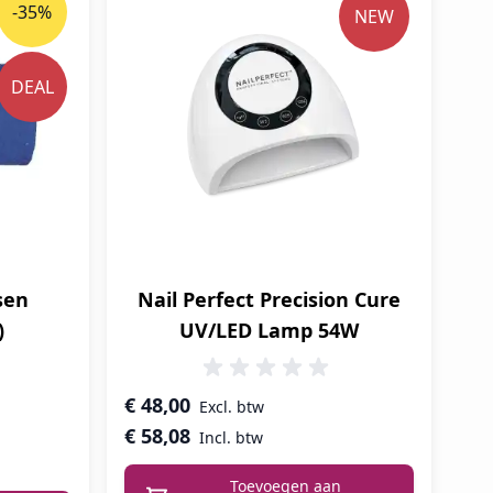
-35%
NEW
DEAL
sen
Nail Perfect Precision Cure
)
UV/LED Lamp 54W
€ 48,00
€ 58,08
Toevoegen aan