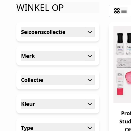
WINKEL OP
Ga naar productlijst
Seizoenscollectie
filter
Merk
filter
Collectie
filter
Kleur
filter
Pro
Stud
Type
OR