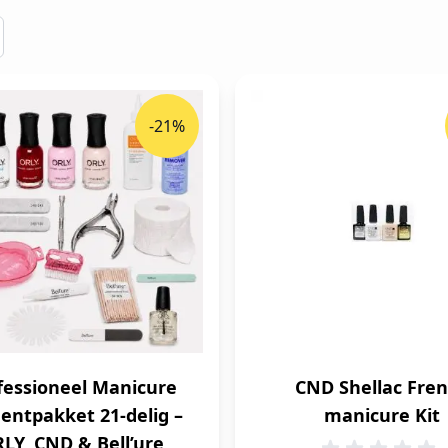
-21%
fessioneel Manicure
CND Shellac Fre
entpakket 21-delig –
manicure Kit
LY, CND & Bell’ure