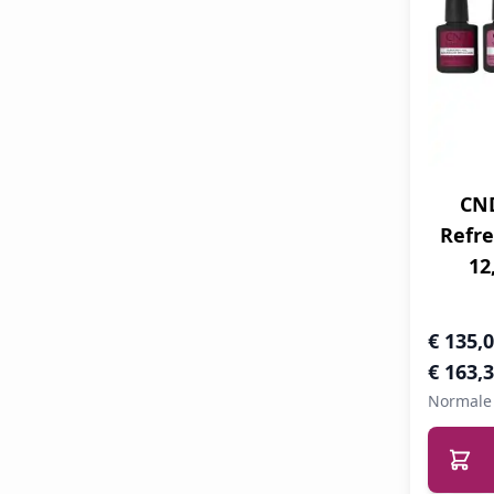
CN
Refre
12
Speciale 
€ 135,
€ 163,
Normale 