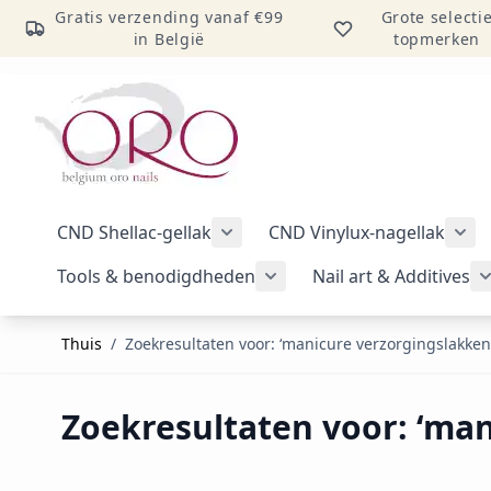
Gratis verzending vanaf €99
Grote selecti
in België
topmerken
Ga naar inhoud
CND Shellac-gellak
CND Vinylux-nagellak
Submenu voor categorie CND Sh
Sub
Tools & benodigdheden
Nail art & Additives
Submenu voor categorie 
Thuis
/
Zoekresultaten voor: ‘manicure verzorgingslakken
Zoekresultaten voor: ‘ma