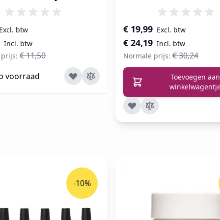
prijs
Speciale prijs
€ 19,99
€ 24,19
€ 11,50
€ 30,24
prijs:
Normale prijs:
op voorraad
Toevoegen aan
winkelwagentj
-10%