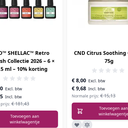
D™ SHELLAC™ Retro
CND Citrus Soothing
sh Collectie 2026 – 6 ×
75g
,5 ml – 10% korting
Speciale prijs
€ 8,00
prijs
00
€ 9,68
€ 15,13
35
Normale prijs:
€ 181,43
prijs:
Toevoegen aan
winkelwagentj
Toevoegen aan
winkelwagentje