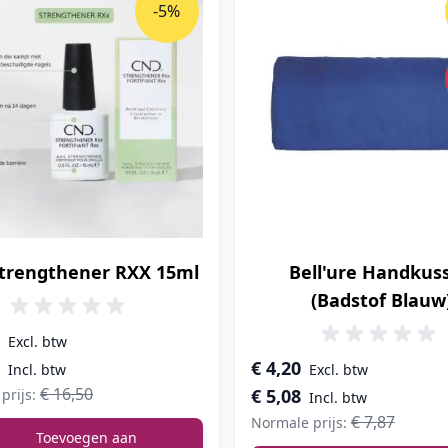
-5%
trengthener RXX 15ml
Bell'ure Handkus
(Badstof Blauw
prijs
Speciale prijs
€ 4,20
€ 16,50
€ 5,08
prijs:
€ 7,87
Normale prijs:
Toevoegen aan