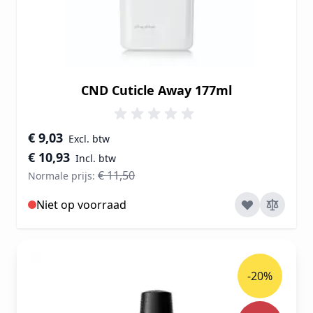
CND Cuticle Away 177ml
Speciale prijs
€ 9,03
€ 10,93
€ 11,50
Normale prijs:
Niet op voorraad
-20%