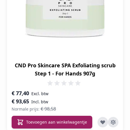
CND Pro Skincare SPA Exfoliating scrub
Step 1 - For Hands 907g
Speciale prijs
€ 77,40
€ 93,65
€ 98,58
Normale prijs:
Toevoegen aan winkelwagentje