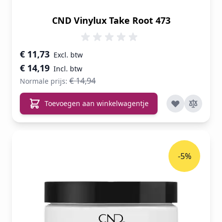
CND Vinylux Take Root 473
Speciale prijs
€ 11,73
€ 14,19
€ 14,94
Normale prijs:
Toevoegen aan winkelwagentje
-5%