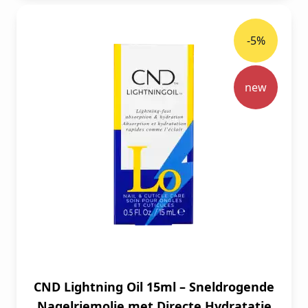
-5%
new
CND Lightning Oil 15ml – Sneldrogende
Nagelriemolie met Directe Hydratatie