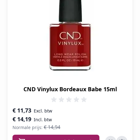
CND Vinylux Bordeaux Babe 15ml
Speciale prijs
€ 11,73
€ 14,19
€ 14,94
Normale prijs: