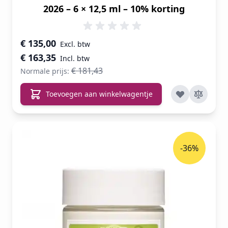
2026 – 6 × 12,5 ml – 10% korting
Speciale prijs
€ 135,00
€ 163,35
€ 181,43
Normale prijs:
Toevoegen aan winkelwagentje
-36%