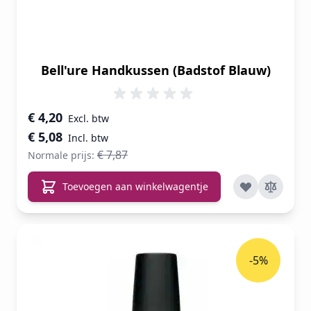
Bell'ure Handkussen (Badstof Blauw)
Speciale prijs
€ 4,20
€ 5,08
€ 7,87
Normale prijs:
Toevoegen aan winkelwagentje
-5%