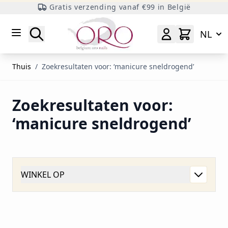
Gratis verzending vanaf €99 in België
Ga naar inhoud
Zoeken
NL
Thuis
/
Zoekresultaten voor: ‘manicure sneldrogend’
Zoekresultaten voor:
‘manicure sneldrogend’
WINKEL OP