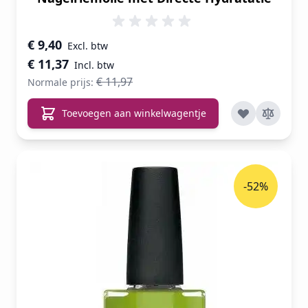
Speciale prijs
€ 9,40
€ 11,37
€ 11,97
Normale prijs:
Toevoegen aan winkelwagentje
-52%