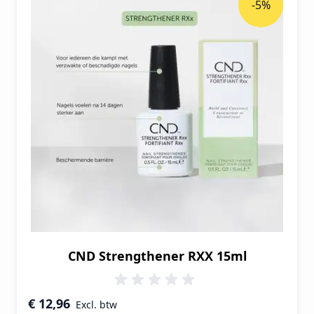
-5%
CND Strengthener RXX 15ml
Speciale prijs
€ 12,96