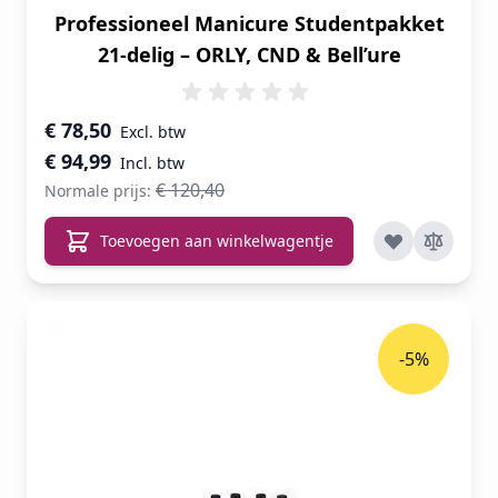
Professioneel Manicure Studentpakket
21-delig – ORLY, CND & Bell’ure
Speciale prijs
€ 78,50
€ 94,99
€ 120,40
Normale prijs:
Toevoegen aan winkelwagentje
-5%