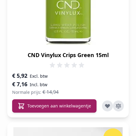
CND Vinylux Crips Green 15ml
Speciale prijs
€ 5,92
€ 7,16
€ 14,94
Normale prijs:
Toevoegen aan winkelwagentje