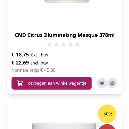
CND Citrus Illuminating Masque 378ml
Speciale prijs
€ 18,75
€ 22,69
€ 45,38
Normale prijs:
Toevoegen aan winkelwagentje
-50%