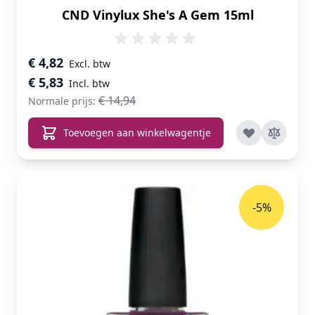
CND Vinylux She's A Gem 15ml
Speciale prijs
€ 4,82
€ 5,83
€ 14,94
Normale prijs:
Toevoegen aan winkelwagentje
-5%