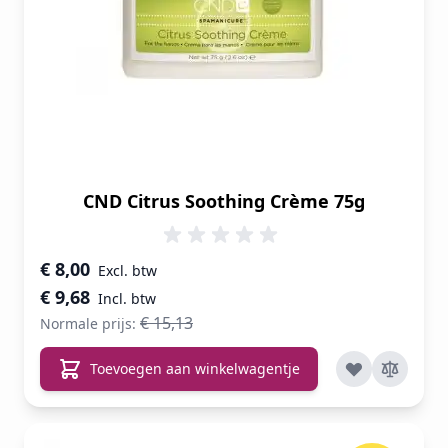
CND Citrus Soothing Crème 75g
Speciale prijs
€ 8,00
€ 9,68
€ 15,13
Normale prijs:
Toevoegen aan winkelwagentje