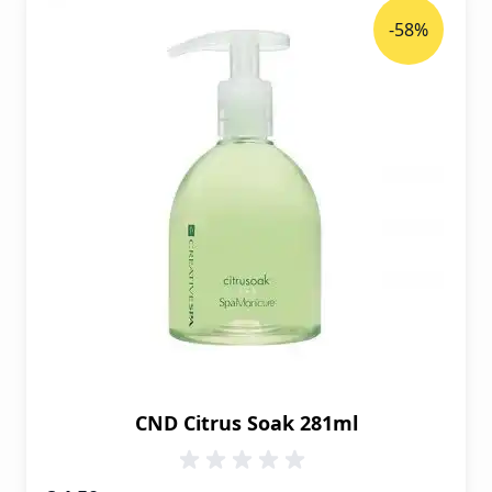
-58%
CND Citrus Soak 281ml
Speciale prijs