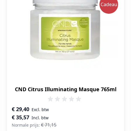
Cadeau
CND Citrus Illuminating Masque 765ml
Speciale prijs
€ 29,40
€ 35,57
€ 71,15
Normale prijs: