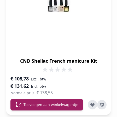
CND Shellac French manicure Kit
Speciale prijs
€ 108,78
€ 131,62
€ 138,55
Normale prijs:
Toevoegen aan winkelwagentje