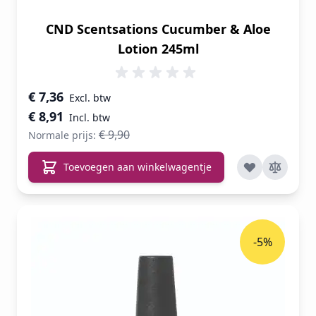
CND Scentsations Cucumber & Aloe
Lotion 245ml
Speciale prijs
€ 7,36
€ 8,91
€ 9,90
Normale prijs:
Toevoegen aan winkelwagentje
-5%