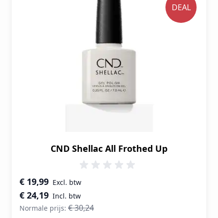
DEAL
CND Shellac All Frothed Up
Speciale prijs
€ 19,99
€ 24,19
€ 30,24
Normale prijs: