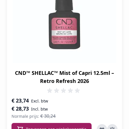
CND™ SHELLAC™ Mist of Capri 12.5ml –
Retro Refresh 2026
Speciale prijs
€ 23,74
€ 28,73
€ 30,24
Normale prijs: