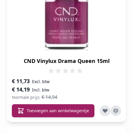
CND Vinylux Drama Queen 15ml
Speciale prijs
€ 11,73
€ 14,19
€ 14,94
Normale prijs:
Toevoegen aan winkelwagentje