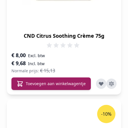
CND Citrus Soothing Crème 75g
Speciale prijs
€ 8,00
€ 9,68
€ 15,13
Normale prijs:
Toevoegen aan winkelwagentje
-10%