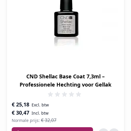
CND Shellac Base Coat 7,3ml –
Professionele Hechting voor Gellak
Speciale prijs
€ 25,18
€ 30,47
€ 32,07
Normale prijs: