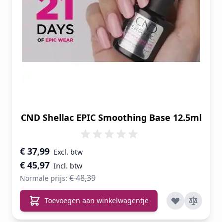
CND Shellac EPIC Smoothing Base 12.5ml
Speciale prijs
€ 37,99
€ 45,97
€ 48,39
Normale prijs:
Toevoegen aan winkelwagentje