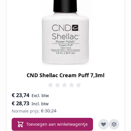
CND Shellac Cream Puff 7,3ml
Speciale prijs
€ 23,74
€ 28,73
€ 30,24
Normale prijs:
Toevoegen aan winkelwagentje