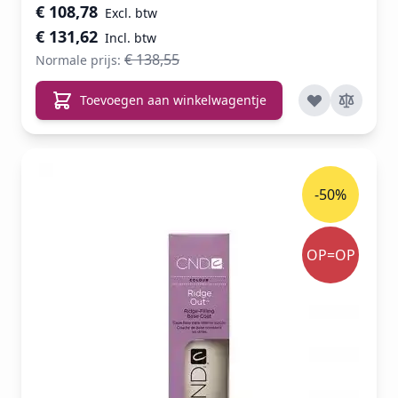
Speciale prijs
€ 108,78
€ 131,62
€ 138,55
Normale prijs:
Toevoegen aan winkelwagentje
-50%
OP=OP