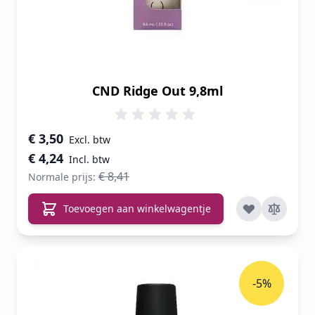
CND Ridge Out 9,8ml
Speciale prijs
€ 3,50
€ 4,24
€ 8,41
Normale prijs:
Toevoegen aan winkelwagentje
-5%