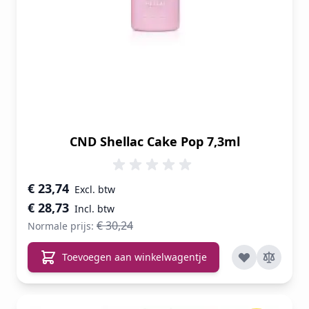
CND Shellac Cake Pop 7,3ml
Speciale prijs
€ 23,74
€ 28,73
€ 30,24
Normale prijs:
Toevoegen aan winkelwagentje