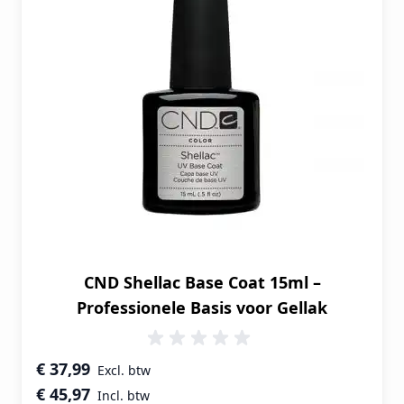
CND Shellac Base Coat 15ml –
Professionele Basis voor Gellak
Speciale prijs
€ 37,99
€ 45,97