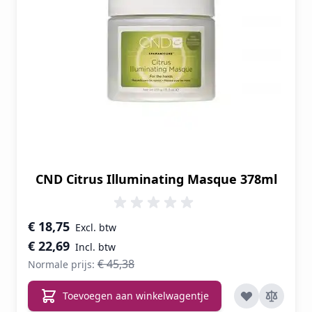
CND Citrus Illuminating Masque 378ml
Speciale prijs
€ 18,75
€ 22,69
€ 45,38
Normale prijs:
Toevoegen aan winkelwagentje