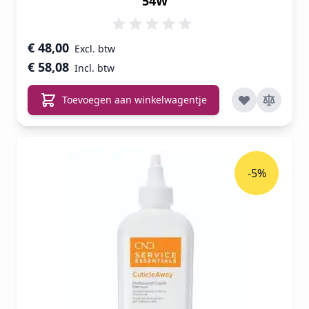
54W
€ 48,00
€ 58,08
Toevoegen aan winkelwagentje
-5%