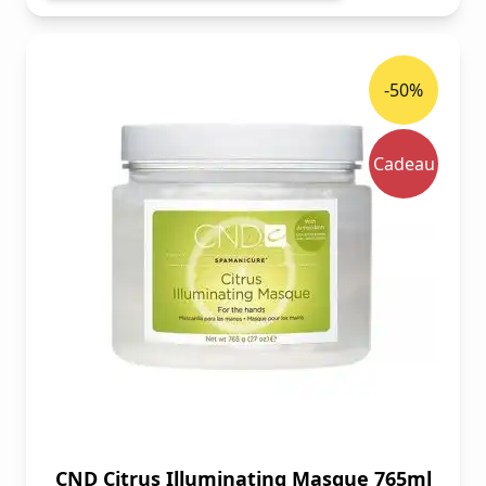
-50%
Cadeau
CND Citrus Illuminating Masque 765ml