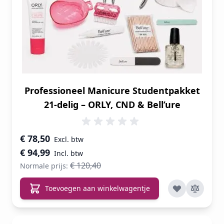
Professioneel Manicure Studentpakket
21-delig – ORLY, CND & Bell’ure
Speciale prijs
€ 78,50
€ 94,99
€ 120,40
Normale prijs:
Toevoegen aan winkelwagentje