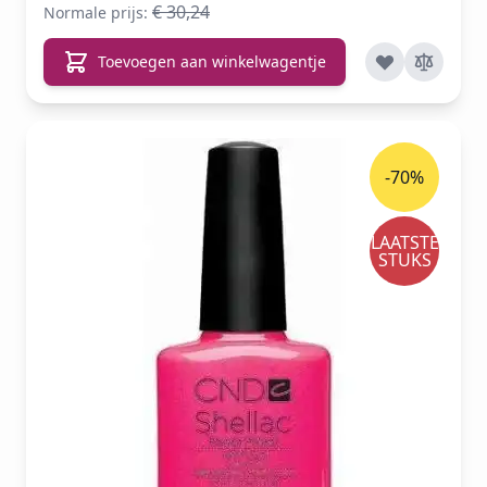
€ 30,24
Normale prijs:
Toevoegen aan winkelwagentje
-70%
LAATSTE
STUKS