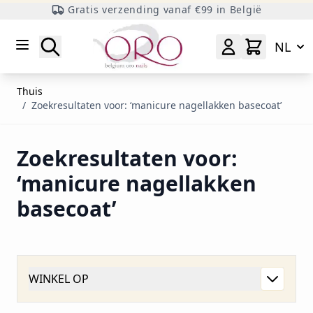
Gratis verzending vanaf €99 in België
Ga naar inhoud
Zoeken
NL
Thuis
/
Zoekresultaten voor: ‘manicure nagellakken basecoat’
Zoekresultaten voor:
‘manicure nagellakken
basecoat’
WINKEL OP