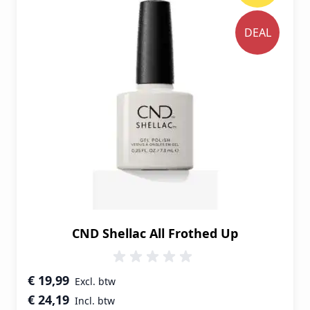
DEAL
CND Shellac All Frothed Up
Speciale prijs
€ 19,99
€ 24,19