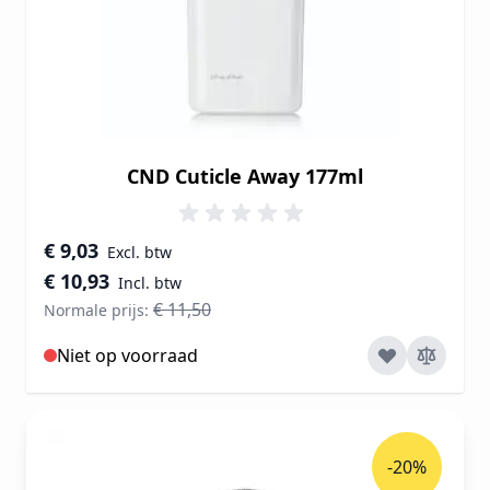
CND Cuticle Away 177ml
Speciale prijs
€ 9,03
€ 10,93
€ 11,50
Normale prijs:
Niet op voorraad
-20%