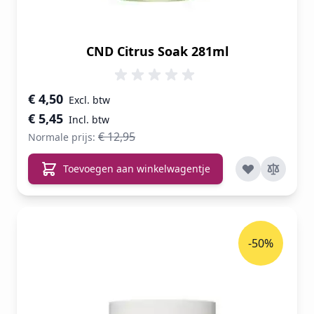
CND Citrus Soak 281ml
Speciale prijs
€ 4,50
€ 5,45
€ 12,95
Normale prijs:
Toevoegen aan winkelwagentje
-50%