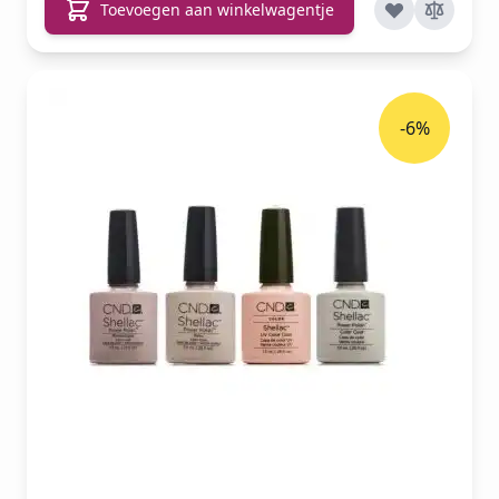
Toevoegen aan winkelwagentje
-6%