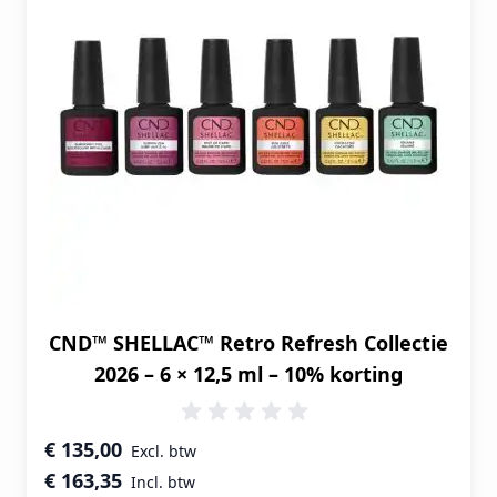
CND™ SHELLAC™ Retro Refresh Collectie
2026 – 6 × 12,5 ml – 10% korting
Speciale prijs
€ 135,00
€ 163,35