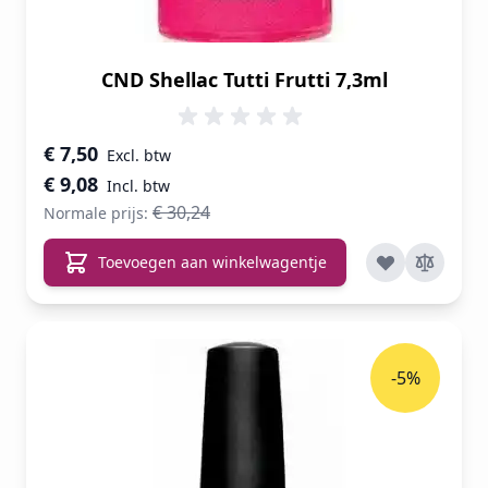
CND Shellac Tutti Frutti 7,3ml
Speciale prijs
€ 7,50
€ 9,08
€ 30,24
Normale prijs:
Toevoegen aan winkelwagentje
-5%