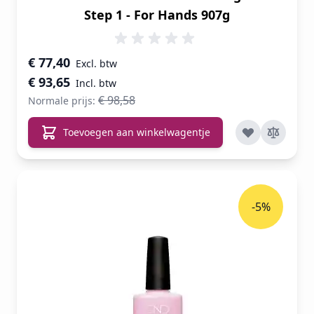
Step 1 - For Hands 907g
Speciale prijs
€ 77,40
€ 93,65
€ 98,58
Normale prijs:
Toevoegen aan winkelwagentje
-5%