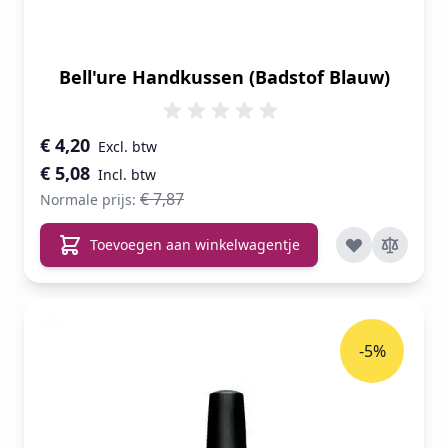
Bell'ure Handkussen (Badstof Blauw)
Speciale prijs
€ 4,20
€ 5,08
€ 7,87
Normale prijs:
Toevoegen aan winkelwagentje
-5%