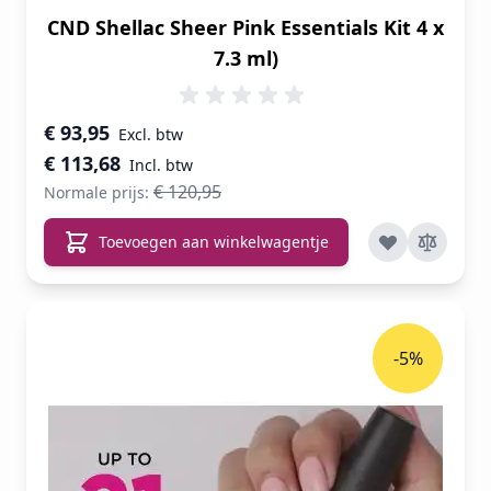
CND Shellac Sheer Pink Essentials Kit 4 x
7.3 ml)
Speciale prijs
€ 93,95
€ 113,68
€ 120,95
Normale prijs:
Toevoegen aan winkelwagentje
-5%