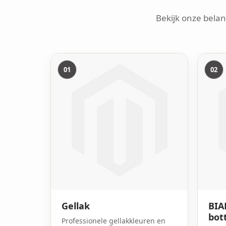
Bekijk onze belan
01
02
Gellak
BIAB
bot
Professionele gellakkleuren en