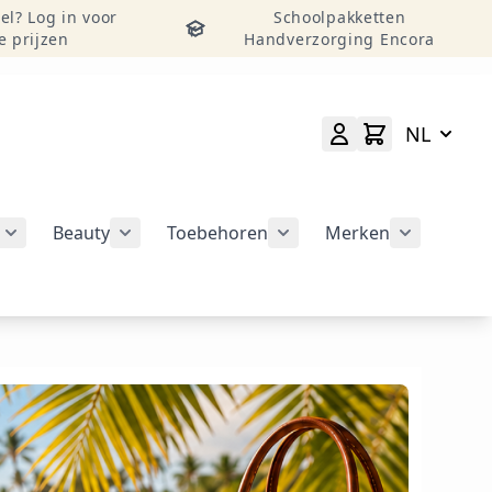
el? Log in voor
Schoolpakketten
e prijzen
Handverzorging Encora
NL
Beauty
Toebehoren
Merken
atie weergeven
rie Nail Art Tools weergeven
Submenu voor categorie Nail Art Design weergeven
Submenu voor categorie Beauty weergeven
Submenu voor categorie
Submenu v