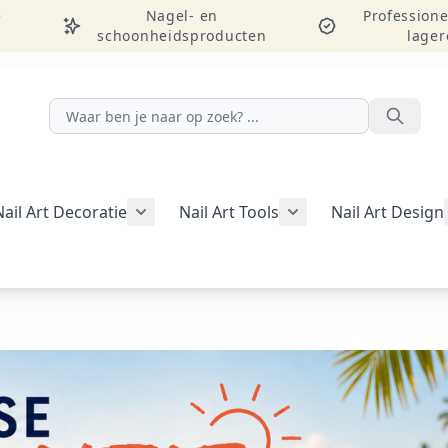
e
Nagel- en
Professione
schoonheidsproducten
lager
Zoeken
Nail Art Decoratie
Nail Art Tools
Nail Art Design
g weergeven
rie Manicure weergeven
nu voor categorie Pedicure weergeven
Submenu voor categorie Nail Art Decor
Submenu voor catego
egorie Studentenpakketten weergeven