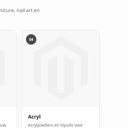
icure, nail art en
04
Acryl
ouw,
Acrylpoeders en liquids voor