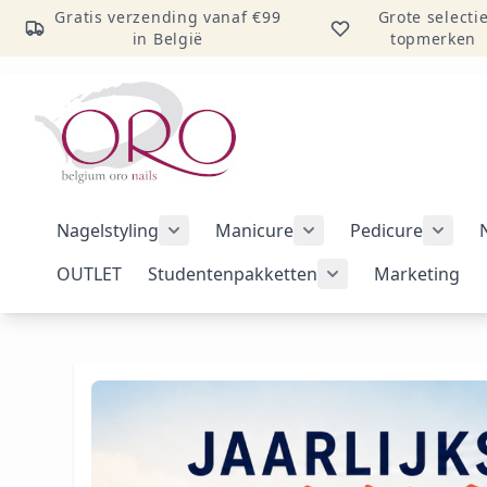
Gratis verzending vanaf €99
Grote selecti
in België
topmerken
Ga naar inhoud
Nagelstyling
Manicure
Pedicure
Submenu voor categorie Nagelstylin
Submenu voor catego
Subme
OUTLET
Studentenpakketten
Marketing
Submenu voor cat