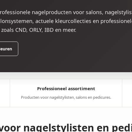
professionele nagelproducten voor salons, nagelstyli
onsystemen, actuele kleurcollecties en professionel
zoals CND, ORLY, IBD en meer.
leuren
Professioneel assortiment
Producten voor nagelstylisten, salons en pedicures.
 voor nagelstylisten en ped