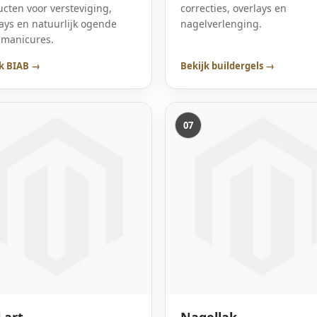
cten voor versteviging,
correcties, overlays en
ays en natuurlijk ogende
nagelverlenging.
nmanicures.
k BIAB →
Bekijk buildergels →
07
 art
Nagellak