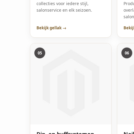
collecties voor iedere stijl,
Produ
salonservice en elk seizoen.
overl
salo
Bekijk gellak →
Bekij
05
06
Dip- en buffsystemen
Nail