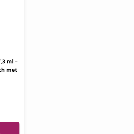
,3 ml –
ch met
e