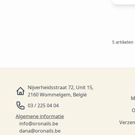
5
artikelen
Nijverheidsstraat 72, Unit 15,
2160 Wommelgem, België
M
03 / 225 04 04
O
Algemene informatie
Verzen
info@oronails.be
dana@oronails.be