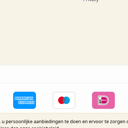
 u persoonlijke aanbiedingen te doen en ervoor te zorgen d
eidsstraat 72, Unit 15, 2160 Wommelgem, België tel.+32 3 225 04 