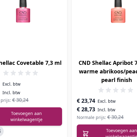
ellac Covetable 7,3 ml
CND Shellac Apribot 7
warme abrikoos/pea
pearl finish
prijs
Speciale prijs
€ 30,24
€ 23,74
prijs:
€ 28,73
Toevoegen aan
€ 30,24
Normale prijs:
winkelwagentje
Toevoegen aan
winkelwagentj