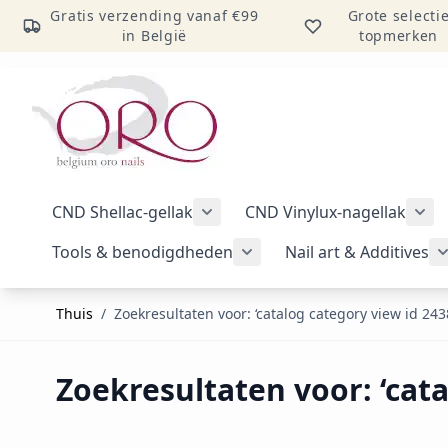
Gratis verzending vanaf €99
Grote selecti
in België
topmerken
Ga naar inhoud
CND Shellac-gellak
CND Vinylux-nagellak
Submenu voor categorie CND Sh
Sub
Tools & benodigdheden
Nail art & Additives
Submenu voor categorie 
Thuis
/
Zoekresultaten voor: ‘catalog category view id 243
Zoekresultaten voor: ‘cata