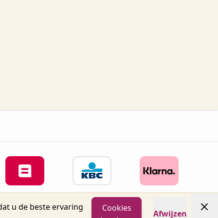
at u de beste ervaring
Cookies
Afwijzen
04 info@oronails.be BTW: BE0471151071