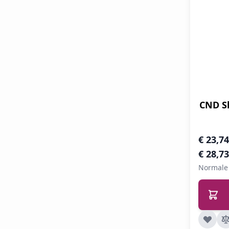
CND Sh
Speciale 
€ 23,74
€ 28,73
Normale 