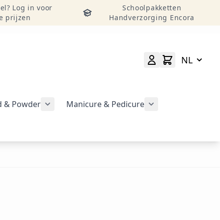
el? Log in voor
Schoolpakketten
e prijzen
Handverzorging Encora
NL
id & Powder
Manicure & Pedicure
rgeven
Submenu voor categorie CND Acryl – Liquid 
Submenu voor categorie CND Brisa Gel weergeven
Submenu voor cat
geven