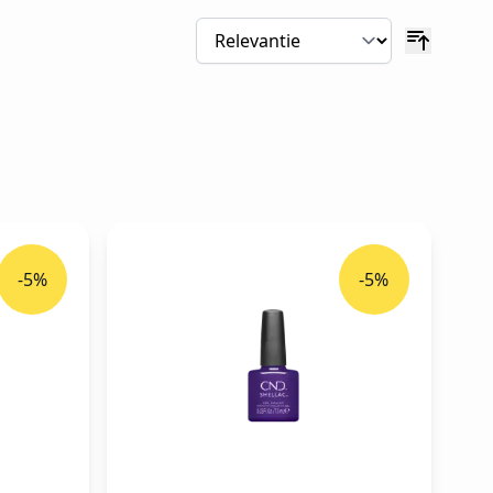
-5%
-5%