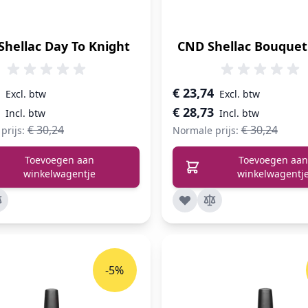
Shellac Day To Knight
CND Shellac Bouquet
prijs
Speciale prijs
€ 23,74
€ 28,73
€ 30,24
€ 30,24
prijs:
Normale prijs:
Toevoegen aan
Toevoegen aan
winkelwagentje
winkelwagentj
-5%