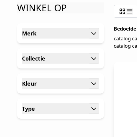
WINKEL OP
Ga naar productlijst
Bedoelde
Merk
catalog ca
filter
catalog ca
Collectie
filter
Kleur
filter
Type
filter