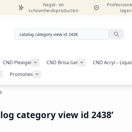
e
Nagel- en
Professione
schoonheidsproducten
lager
Zoeken
CND Plexigel
CND Brisa Gel
CND Acryl – Liqu
ellac-gellak weergeven
menu voor categorie CND Vinylux-nagellak weergeven
Submenu voor categorie CND Plexigel wee
Promoties
Tools & benodigdheden weergeven
Submenu voor categorie Nail art & Additives weergeven
Submenu voor categorie Promoties weer
8’
log category view id 2438’