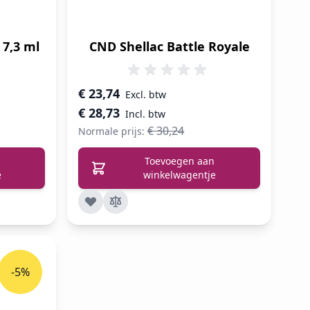
 7,3 ml
CND Shellac Battle Royale
Speciale prijs
€ 23,74
€ 28,73
€ 30,24
Normale prijs:
Toevoegen aan
e
winkelwagentje
-5%