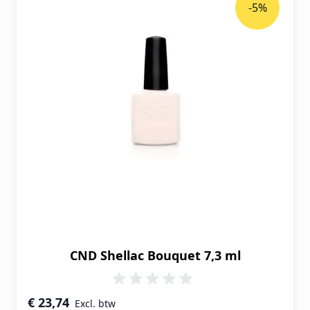
-5%
CND Shellac Bouquet 7,3 ml
Speciale prijs
€ 23,74