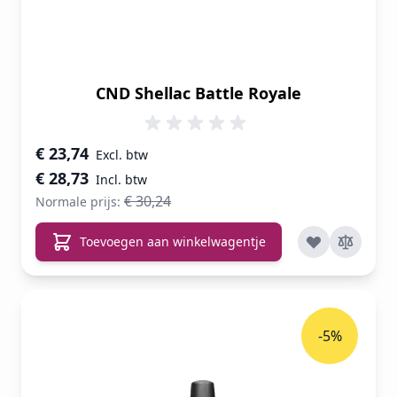
CND Shellac Battle Royale
Speciale prijs
€ 23,74
€ 28,73
€ 30,24
Normale prijs:
Toevoegen aan winkelwagentje
-5%