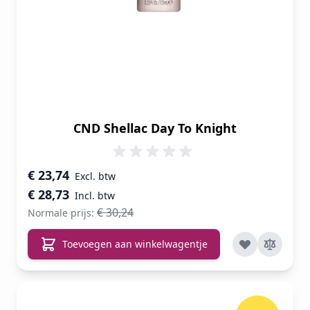
CND Shellac Day To Knight
Speciale prijs
€ 23,74
€ 28,73
€ 30,24
Normale prijs:
Toevoegen aan winkelwagentje