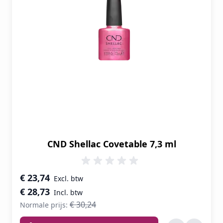
CND Shellac Covetable 7,3 ml
Speciale prijs
€ 23,74
€ 28,73
€ 30,24
Normale prijs: