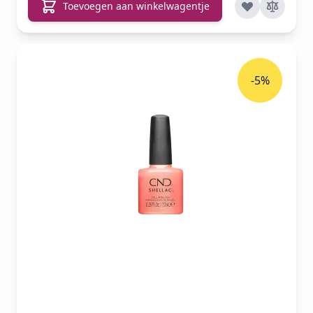
Toevoegen aan winkelwagentje
-5%