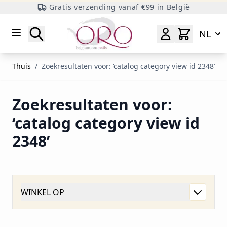
Gratis verzending vanaf €99 in België
Ga naar inhoud
Zoeken
NL
Thuis
/
Zoekresultaten voor: ‘catalog category view id 2348’
Zoekresultaten voor:
‘catalog category view id
2348’
WINKEL OP