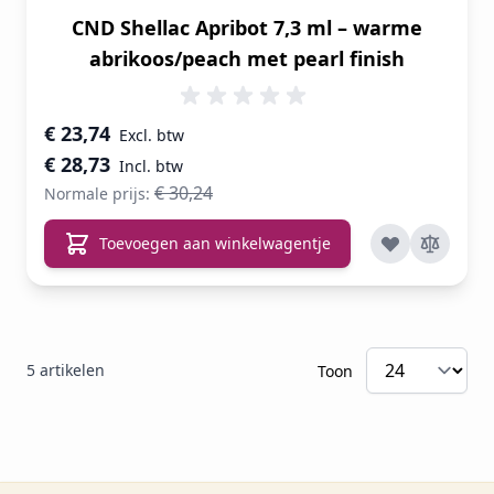
CND Shellac Apribot 7,3 ml – warme
abrikoos/peach met pearl finish
Speciale prijs
€ 23,74
€ 28,73
€ 30,24
Normale prijs:
Toevoegen aan winkelwagentje
5
artikelen
Toon