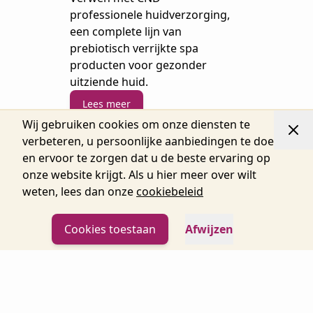
professionele huidverzorging,
een complete lijn van
prebiotisch verrijkte spa
producten voor gezonder
uitziende huid.
Lees meer
Wij gebruiken cookies om onze diensten te
verbeteren, u persoonlijke aanbiedingen te doen
en ervoor te zorgen dat u de beste ervaring op
onze website krijgt. Als u hier meer over wilt
weten, lees dan onze
cookiebeleid
Cookies toestaan
Afwijzen
RETENTION+ SCULPTING
LIQUID
Sterke, veilige, superieure
hechting. RETENTION+™
sculpting vloeistof is voor